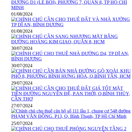
BÁN ĐẤT SỔ ĐỎ – AGORA CITY THỦ THỪA, LONG AN
Cho thuê nhà liền kề Tổng cục 5 Tân triều, 7 tầng, có thể thuê theo t
01/08/2024
Cần bán lô đất 1341m2 mặt tiền quốc lộ 56, xã Hòa Long, Bà Rịa,
01/08/2024
Chính chủ cho thuê nhà mặt đường đôi Tân Mai, Hà Nội
Cần bán mảnh đất số 39b , ngõ 200, đường Vĩnh Hưng (Vĩnh Tuy, 
Chính chủ cho thuê nhà 5 tầng mặt phố Nguyễn Siêu, Hoàn Kiếm, 
30/07/2024
Chính chủ bán lô đất đẹp 26000m2 tại phường Lộc Phát, Bảo Lộc,
CHÍNH CHỦ BÁN NHÀ MỚI XÂY – HƠN 8 TỶ Số 1, ngõ 46 Ng
30/07/2024
Chính chủ cho thuê căn hộ khép kín tầng 1 số nhà 60A ngõ 141 Tr
Chính chủ bán mảnh đất trung tâm phường Lê Hồng Phong, Phủ L
29/07/2024
27/07/2024
25/07/2024