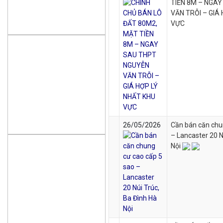
TIỀN 8M – NGA
VĂN TRỖI – GIÁ
VỰC
26/05/2026
Cần bán căn chu
– Lancaster 20 N
Nội