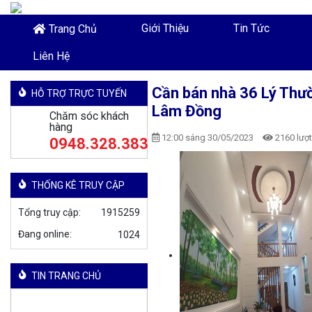
Giới Thiệu
Tin Tức
Trang Chủ
Liên Hệ
Cần bán nhà 36 Lý Thườ
HỖ TRỢ TRỰC TUYẾN
Lâm Đồng
Chăm sóc khách
hàng
12:00 sáng 30/05/2023
2160 lượ
0948.328.383
THỐNG KÊ TRUY CẬP
Tổng truy cập:
1915259
Đang online:
TIN TRANG CHỦ