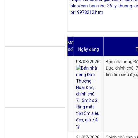
blao/can-ban-nha-36-ly-thuong-ki
pr19978212.htm
Mã
số
Ngày đăng
T
08/08/2026
Bán nhà riêng Đ
Đức, chính chủ, 
tiền 5m siêu đẹp,
31/07/2026
Chính chủ cần b