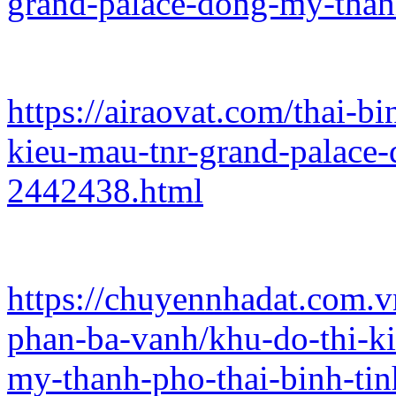
grand-palace-dong-my-thanh
https://airaovat.com/thai-b
kieu-mau-tnr-grand-palace
2442438.html
https://chuyennhadat.com.
phan-ba-vanh/khu-do-thi-k
my-thanh-pho-thai-binh-ti