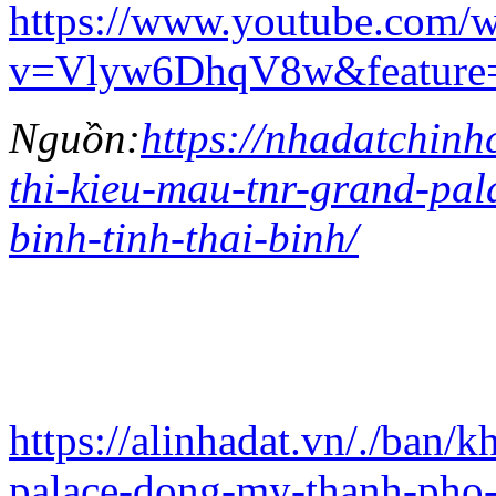
https://www.youtube.com/w
v=Vlyw6DhqV8w&feature=
Nguồn:
https://nhadatchinh
thi-kieu-mau-tnr-grand-pa
binh-tinh-thai-binh/
https://alinhadat.vn/./ban/
palace-dong-my-thanh-pho-