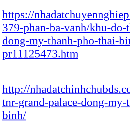
https://nhadatchuyennghie
379-phan-ba-vanh/khu-do-t
dong-my-thanh-pho-thai-bin
pr11125473.htm
http://nhadatchinhchubds.c
tnr-grand-palace-dong-my-t
binh/