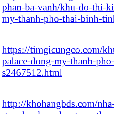
phan-ba-vanh/khu-do-thi-k
my-thanh-pho-thai-binh-ti
https://timgicungco.com/kh
palace-dong-my-thanh-pho-t
s2467512.html
http://khohangbds.com/nha-