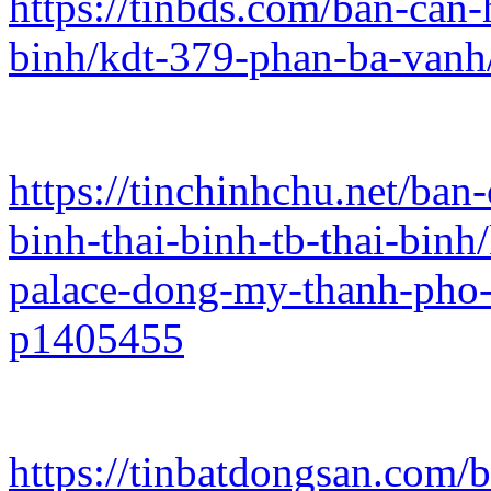
https://tinbds.com/ban-can-
binh/kdt-379-phan-ba-vanh
https://tinchinhchu.net/ban
binh-thai-binh-tb-thai-binh
palace-dong-my-thanh-pho-t
p1405455
https://tinbatdongsan.com/