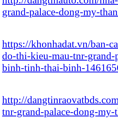
grand-palace-dong-my-thanh
https://khonhadat.vn/ban-c
do-thi-kieu-mau-tnr-grand-
binh-tinh-thai-binh-146165
http://dangtinraovatbds.co
tnr-grand-palace-dong-my-t