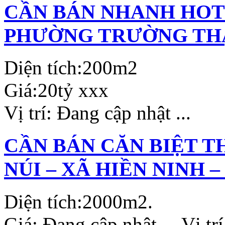
CẦN BÁN NHANH HOTE
PHƯỜNG TRƯỜNG THẠ
Diện tích:
200m2
Giá:
20tỷ xxx
Vị trí:
Đang cập nhật ...
CẦN BÁN CĂN BIỆT T
NÚI – XÃ HIỀN NINH –
Diện tích:
2000m2.
Giá:
Đang cập nhật ...
Vị tr