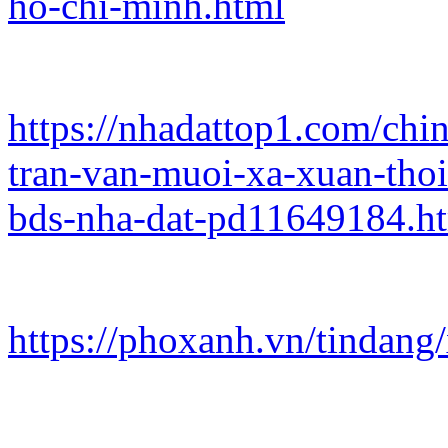
ho-chi-minh.html
https://nhadattop1.com/chi
tran-van-muoi-xa-xuan-tho
bds-nha-dat-pd11649184.h
https://phoxanh.vn/tindan