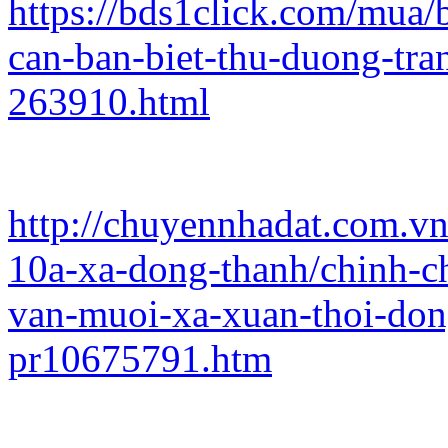
https://bds1click.com/mua/
can-ban-biet-thu-duong-tr
263910.html
http://chuyennhadat.com.vn
10a-xa-dong-thanh/chinh-ch
van-muoi-xa-xuan-thoi-don
pr10675791.htm