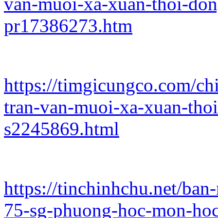
van-muoi-xa-xuan-thoi-don
pr17386273.htm
https://timgicungco.com/ch
tran-van-muoi-xa-xuan-tho
s2245869.html
https://tinchinhchu.net/ban
75-sg-phuong-hoc-mon-hoc