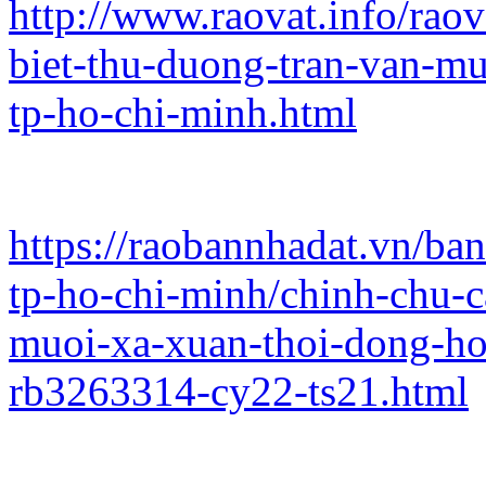
http://www.raovat.info/rao
biet-thu-duong-tran-van-m
tp-ho-chi-minh.html
https://raobannhadat.vn/ba
tp-ho-chi-minh/chinh-chu-c
muoi-xa-xuan-thoi-dong-ho
rb3263314-cy22-ts21.html