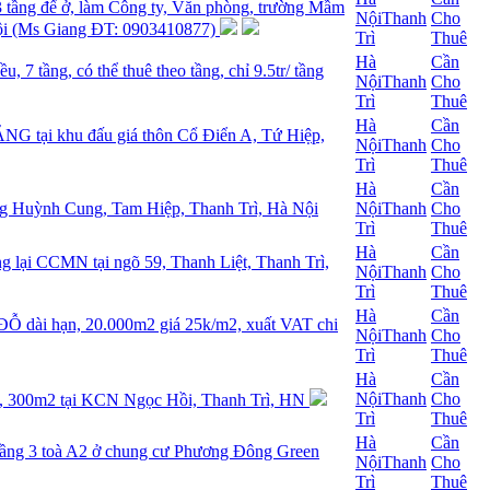
3 tầng để ở, làm Công ty, Văn phòng, trường Mầm
Nội
Thanh
Cho
Nội (Ms Giang ĐT: 0903410877)
Trì
Thuê
Hà
Cần
, 7 tầng, có thể thuê theo tầng, chỉ 9.5tr/ tầng
Nội
Thanh
Cho
Trì
Thuê
Hà
Cần
i khu đấu giá thôn Cổ Điển A, Tứ Hiệp,
Nội
Thanh
Cho
Trì
Thuê
Hà
Cần
ng Huỳnh Cung, Tam Hiệp, Thanh Trì, Hà Nội
Nội
Thanh
Cho
Trì
Thuê
Hà
Cần
 CCMN tại ngõ 59, Thanh Liệt, Thanh Trì,
Nội
Thanh
Cho
Trì
Thuê
Hà
Cần
i hạn, 20.000m2 giá 25k/m2, xuất VAT chi
Nội
Thanh
Cho
Trì
Thuê
Hà
Cần
Nội
Thanh
Cho
2, 300m2 tại KCN Ngọc Hồi, Thanh Trì, HN
Trì
Thuê
Hà
Cần
 tầng 3 toà A2 ở chung cư Phương Đông Green
Nội
Thanh
Cho
Trì
Thuê