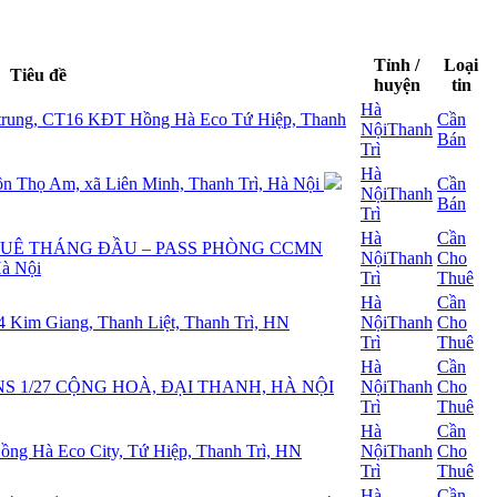
Tỉnh /
Loại
Tiêu đề
huyện
tin
Hà
trung, CT16 KĐT Hồng Hà Eco Tứ Hiệp, Thanh
Cần
Nội
Thanh
Bán
Trì
Hà
thôn Thọ Am, xã Liên Minh, Thanh Trì, Hà Nội
Cần
Nội
Thanh
Bán
Trì
Hà
Cần
THUÊ THÁNG ĐẦU – PASS PHÒNG CCMN
Nội
Thanh
Cho
à Nội
Trì
Thuê
Hà
Cần
m Giang, Thanh Liệt, Thanh Trì, HN
Nội
Thanh
Cho
Trì
Thuê
Hà
Cần
S 1/27 CỘNG HOÀ, ĐẠI THANH, HÀ NỘI
Nội
Thanh
Cho
Trì
Thuê
Hà
Cần
ng Hà Eco City, Tứ Hiệp, Thanh Trì, HN
Nội
Thanh
Cho
Trì
Thuê
Hà
Cần