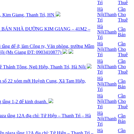
Trì
Thuê
Hà
Cần
Nội
Thanh
Cho
t, Kim Giang, Thanh Trì, HN
Trì
Thuê
Hà
 BÁN NHÀ ĐƯỜNG KIM GIANG – 41M2 –
Cần
Nội
Thanh
Bán
Trì
Hà
Cần
3 tầng để ở, làm Công ty, Văn phòng, trường Mầm
Nội
Thanh
Cho
 Nội (Ms Giang ĐT: 0903410877)
Trì
Thuê
Hà
Cần
Nội
Thanh
Cho
ê Thánh Tông, Ngũ Hiệp, Thanh Trì, Hà Nội
Trì
Thuê
Hà
ân số 22 xóm mới Huỳnh Cung, Xã Tam Hiệp,
Cần
Nội
Thanh
Bán
Trì
Hà
Cần
Nội
Thanh
Cho
g tầng 1-2 để kinh doanh.
Trì
Thuê
Hà
aza tầng 12A địa chỉ: Tứ Hiệp – Thanh Trì – Hà
Cần
Nội
Thanh
Bán
Trì
Hà
Cần
p plaza tầng 12A địa chỉ: Tứ Hiệp – Thanh Trì –