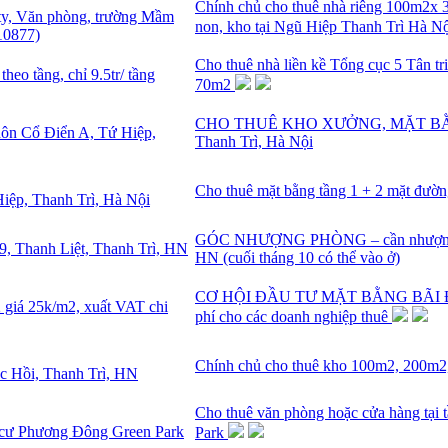
Chính chủ cho thuê nhà riêng 100m2x 
non, kho tại Ngũ Hiệp Thanh Trì Hà 
Cho thuê nhà liền kề Tổng cục 5 Tân triều
70m2
CHO THUÊ KHO XƯỞNG, MẶT BẰNG tạ
Thanh Trì, Hà Nội
Cho thuê mặt bằng tầng 1 + 2 mặt đườ
GÓC NHƯỢNG PHÒNG – cần nhượng lại
HN (cuối tháng 10 có thể vào ở)
CƠ HỘI ĐẦU TƯ MẶT BẰNG BÃI ĐỖ dà
phí cho các doanh nghiệp thuê
Chính chủ cho thuê kho 100m2, 200m
Cho thuê văn phòng hoặc cửa hàng tại
Park