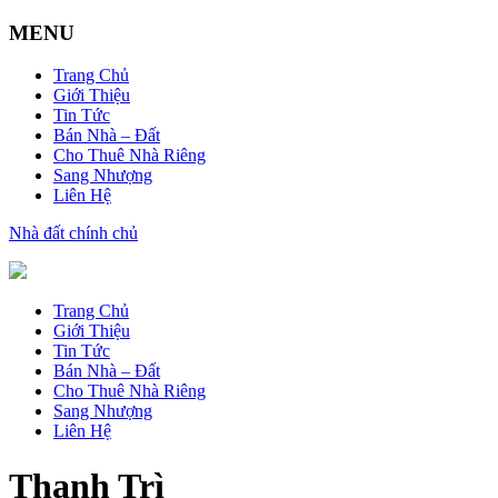
MENU
Trang Chủ
Giới Thiệu
Tin Tức
Bán Nhà – Đất
Cho Thuê Nhà Riêng
Sang Nhượng
Liên Hệ
Nhà đất chính chủ
Trang Chủ
Giới Thiệu
Tin Tức
Bán Nhà – Đất
Cho Thuê Nhà Riêng
Sang Nhượng
Liên Hệ
Thanh Trì