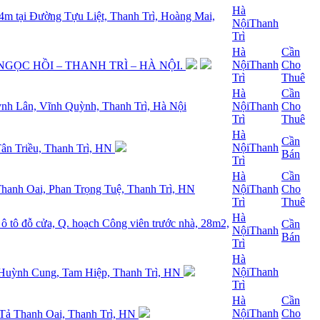
Hà
 4m tại Đường Tựu Liệt, Thanh Trì, Hoàng Mai,
Nội
Thanh
Trì
Hà
Cần
Nội
Thanh
Cho
 – NGỌC HỒI – THANH TRÌ – HÀ NỘI.
Trì
Thuê
Hà
Cần
uỳnh Lân, Vĩnh Quỳnh, Thanh Trì, Hà Nội
Nội
Thanh
Cho
Trì
Thuê
Hà
Cần
Nội
Thanh
Tân Triều, Thanh Trì, HN
Bán
Trì
Hà
Cần
Thanh Oai, Phan Trọng Tuệ, Thanh Trì, HN
Nội
Thanh
Cho
Trì
Thuê
Hà
 tô đỗ cửa, Q. hoạch Công viên trước nhà, 28m2,
Cần
Nội
Thanh
Bán
Trì
Hà
Nội
Thanh
ôn Huỳnh Cung, Tam Hiệp, Thanh Trì, HN
Trì
Hà
Cần
Nội
Thanh
Cho
 Tả Thanh Oai, Thanh Trì, HN