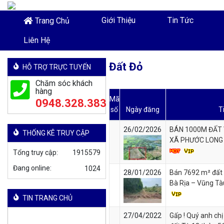
Giới Thiệu
Tin Tức
Trang Chủ
Liên Hệ
Đất Đỏ
HỖ TRỢ TRỰC TUYẾN
Chăm sóc khách
hàng
Mã
0948.328.383
số
Ngày đăng
T
26/02/2026
BÁN 1000M ĐẤT 
THỐNG KÊ TRUY CẬP
XÃ PHƯỚC LONG
Tổng truy cập:
1915579
Đang online:
28/01/2026
Bán 7692 m² đất 
Bà Rịa – Vũng Tà
TIN TRANG CHỦ
27/04/2022
Gấp ! Quý anh chị