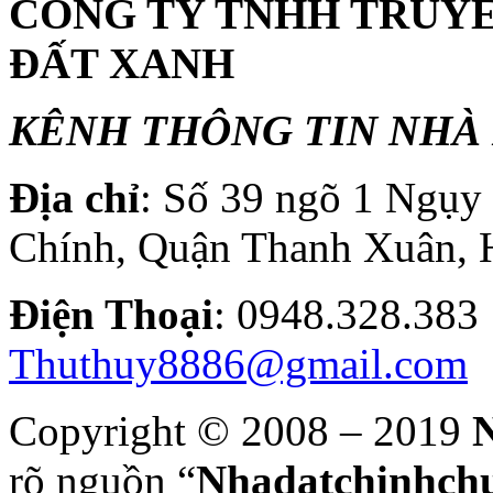
CÔNG TY TNHH TRUY
ĐẤT XANH
KÊNH THÔNG TIN NHÀ 
Địa chỉ
: Số 39 ngõ 1 Ngụ
Chính, Quận Thanh Xuân, 
Điện T
hoại
: 0948.328.
Thuthuy8886@gmail.com
Copyright © 2008 – 2019
N
rõ nguồn “
Nhadatchinhchu