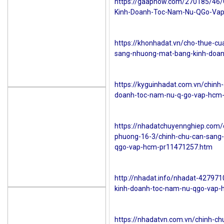
https://gaapnow.com/270185/46
Kinh-Doanh-Toc-Nam-Nu-QGo-Vap
https://khonhadat.vn/cho-thue-cu
sang-nhuong-mat-bang-kinh-doan
https://kyguinhadat.com.vn/chin
doanh-toc-nam-nu-q-go-vap-hcm-
https://nhadatchuyennghiep.com/
phuong-16-3/chinh-chu-can-sang
qgo-vap-hcm-pr11471257.htm
http://nhadat.info/nhadat-42797
kinh-doanh-toc-nam-nu-qgo-vap-
https://nhadatvn.com.vn/chinh-c