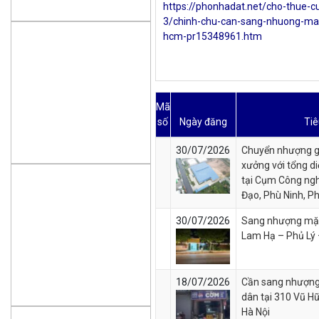
https://phonhadat.net/cho-thue-c
3/chinh-chu-can-sang-nhuong-ma
hcm-pr15348961.htm
Mã
số
Ngày đăng
Tiê
30/07/2026
Chuyển nhượng g
xưởng với tổng di
tại Cụm Công ng
Đạo, Phù Ninh, P
30/07/2026
Sang nhượng mặt
Lam Hạ – Phủ Lý
18/07/2026
Cần sang nhượng
dân tại 310 Vũ H
Hà Nội