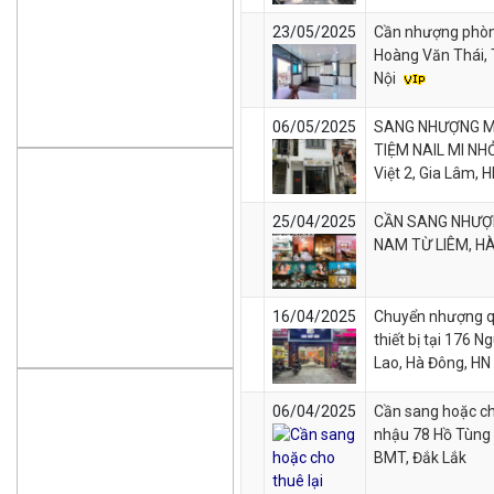
23/05/2025
Cần nhượng phòn
Hoàng Văn Thái,
Nội
06/05/2025
SANG NHƯỢNG M
TIỆM NAIL MI NHỎ
Việt 2, Gia Lâm, 
25/04/2025
CẦN SANG NHƯỢ
NAM TỪ LIÊM, H
16/04/2025
Chuyển nhượng q
thiết bị tại 176 
Lao, Hà Đông, HN
06/04/2025
Cần sang hoặc ch
nhậu 78 Hồ Tùng 
BMT, Đắk Lắk