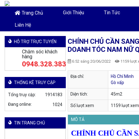
Giới Thiệu
Tin Tức
Trang Chủ
Liên Hệ
CHÍNH CHỦ CẦN SANG
HỖ TRỢ TRỰC TUYẾN
DOANH TÓC NAM NỮ Q
Chăm sóc khách
hàng
6:52 sáng 20/06/2022
1159 lượt
0948.328.383
Địa chỉ:
Hồ Chí Minh
THỐNG KÊ TRUY CẬP
Gò vấp
Diện tích:
45m2
Tổng truy cập:
1914183
Đang online:
Số lượt xem
1159 lượt xem
MÔ TẢ
TIN TRANG CHỦ
CHÍNH CHỦ CẦN 