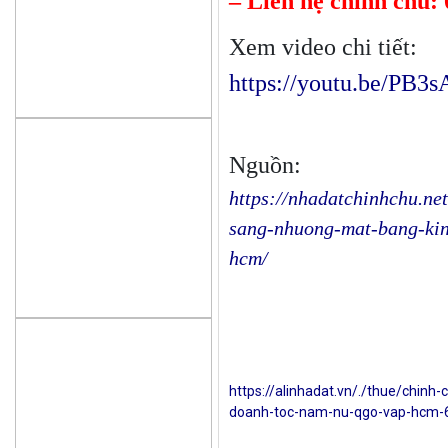
– Liên hệ chính chủ:
Xem video chi tiết:
https://youtu.be/PB
Nguồn:
https://nhadatchinhchu.ne
sang-nhuong-mat-bang-kin
hcm/
https://alinhadat.vn/./thue/chin
doanh-toc-nam-nu-qgo-vap-hcm-