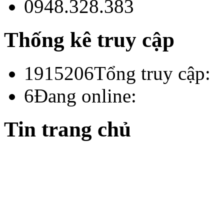
0948.328.383
Thống kê truy cập
1915206
Tổng truy cập:
6
Đang online:
Tin trang chủ