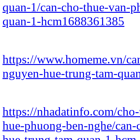
quan-1/can-cho-thue-van-p
quan-1-hcm1688361385
https://www.homeme.vn/ca
nguyen-hue-trung-tam-qua
https://nhadatinfo.com/ch
hue-phuong-ben-nghe/can-
hue-trung-tam-quan-1-hcm