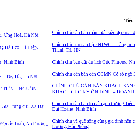
Tiêu
Chính chủ cần bán mảnh đất siêu đẹp mặt
Chính chủ bán căn hộ 2N1WC – Tầng tru
Thanh Trì, HN
Chính chủ bán đất du lịch Cúc Phương, N
Chính chủ cần bán căn CCMN Có sổ ngõ 
CHÍNH CHỦ CẦN BÁN KHÁCH SẠN 
KHÁCH CỰC KỲ ỔN ĐỊNH – DOAN
Chính chủ cần bán lô đất cạnh trường Tiểu
Đại Hoàng, Ninh Bình
Chính chủ về quê sống cùng gia đình nên 
Dương, Hải Phòng