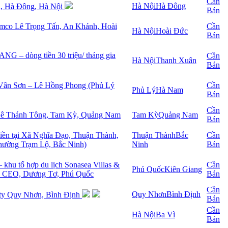
Cần
Hà Nội
Hà Đông
ai, Hà Đông, Hà Nội
Bán
imco Lê Trọng Tấn, An Khánh, Hoài
Cần
Hà Nội
Hoài Đức
Bán
– dòng tiền 30 triệu/ tháng gia
Cần
Hà Nội
Thanh Xuân
Bán
ồ Vân Sơn – Lê Hồng Phong (Phủ Lý
Cần
Phủ Lý
Hà Nam
Bán
Cần
 Lê Thánh Tông, Tam Kỳ, Quảng Nam
Tam Kỳ
Quảng Nam
Bán
tiền tại Xã Nghĩa Đạo, Thuận Thành,
Thuận Thành
Bắc
Cần
hường Trạm Lộ, Bắc Ninh)
Ninh
Bán
hu tổ hợp du lịch Sonasea Villas &
Cần
Phú Quốc
Kiên Giang
ủa CEO, Dương Tơ, Phú Quốc
Bán
Cần
Quy Nhơn
Bình Định
ity Quy Nhơn, Bình Định
Bán
Cần
Hà Nội
Ba Vì
Bán