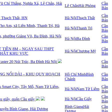
 Vũ Chí Thắng, Nghĩa Xá, Lê Chân, Hải
Cần
Lê Chân
Hải Phòng
Bán
Cần
c, Thạch Thất, HN
Hà Nội
Thạch Thất
Bán
n Thọ Am, xã Liên Minh, Thanh Trì, Hà
Cần
Hà Nội
Thanh Trì
Bán
h, phường Giảng Võ, Ba Đình, Hà Nội
Cần
Hà Nội
Ba Đình
Bán
 TIỀN 8M – NGAY SAU THPT
Cần
Hà Nội
Chương Mỹ
NHẤT KHU VỰC
Bán
caster 20 Núi Trúc, Ba Đình Hà Nội
Cần
Bán
NG NỐI DÀI – KHU QUY HOẠCH
Hồ Chí Minh
Bình
Cần
Chánh
Bán
s Smart City, Tây Mỗ, Nam Từ Liêm,
Cần
Hà Nội
Nam Từ Liêm
Bán
Cần
Hà Nội
Cầu Giấy
u giấy, quận Cầu giấy
Bán
Bình Giang
Hải
Cần
 huyện Bình Giang, Hải Dương
Dương
Bán