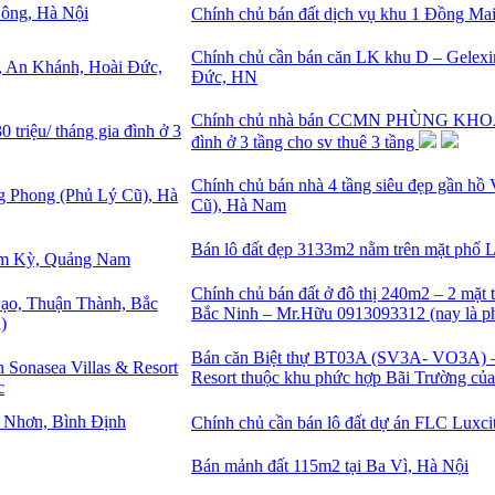
Chính chủ bán đất dịch vụ khu 1 Đồng M
Chính chủ cần bán căn LK khu D – Gelex
Đức, HN
Chính chủ nhà bán CCMN PHÙNG KHOANG 
đình ở 3 tầng cho sv thuê 3 tầng
Chính chủ bán nhà 4 tầng siêu đẹp gần h
Cũ), Hà Nam
Bán lô đất đẹp 3133m2 nằm trên mặt phố
Chính chủ bán đất ở đô thị 240m2 – 2 mặt 
Bắc Ninh – Mr.Hữu 0913093312 (nay là p
Bán căn Biệt thự BT03A (SV3A- VO3A) – k
Resort thuộc khu phức hợp Bãi Trường c
Chính chủ cần bán lô đất dự án FLC Luxc
Bán mảnh đất 115m2 tại Ba Vì, Hà Nội