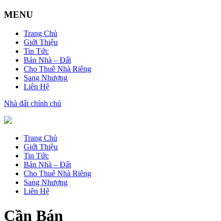
MENU
Trang Chủ
Giới Thiệu
Tin Tức
Bán Nhà – Đất
Cho Thuê Nhà Riêng
Sang Nhượng
Liên Hệ
Nhà đất chính chủ
Trang Chủ
Giới Thiệu
Tin Tức
Bán Nhà – Đất
Cho Thuê Nhà Riêng
Sang Nhượng
Liên Hệ
Cần Bán