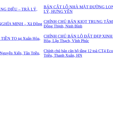
BÁN CẮT LỖ NHÀ MẶT ĐƯỜNG LON
LÝ, HƯNG YÊN
CHÍNH CHỦ BÁN KIOT TRUNG TÂM 
Đồng Thịnh, Ninh Bình
CHÍNH CHỦ BÁN LÔ ĐẤT ĐẸP XINH –
Hòa, Lập Thạch, Vĩnh Phúc
Chính chủ bán căn hộ tầng 12 toà CT4 Ec
Triều, Thanh Xuân, HN