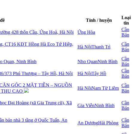
Loại
 đề
Tỉnh / huyện
tin
Cần
 đường 428 thôn Cầu, Ứng Hoà, Hà Nội
Ứng Hòa
Bán
ng, CT16 KĐT Hồng Hà Eco Tứ Hiệp,
Cần
Hà Nội
Thanh Trì
Bán
Cần
ho Quan, Ninh Bình
Nho Quan
Ninh Bình
Bán
Cần
36/373 Phú Thượng – Tây Hồ, Hà Nội
Hà Nội
Tây Hồ
Bán
CĂN GÓC 2 MẶT TIỀN – NGUỒN
Cần
Hà Nội
Nam Từ Liêm
Bán
H THU CAO
 học Đại Hoàng (xã Gia Trung cũ), Xã
Cần
Gia Viễn
Ninh Bình
Bán
cần bán nhà 3 tầng ở Quốc Tuấn, An
Cần
An Dương
Hải Phòng
Bán