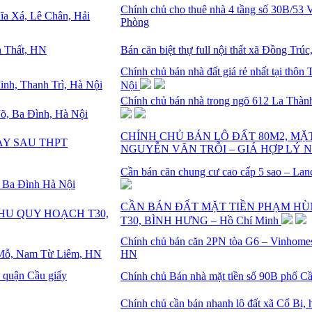
Chính chủ cho thuê nhà 4 tầng số 30B/53
Phòng
Bán căn biệt thự full nội thất xã Đồng Trú
Chính chủ bán nhà đất giá rẻ nhất tại thô
Nội
Chính chủ bán nhà trong ngõ 612 La Thàn
CHÍNH CHỦ BÁN LÔ ĐẤT 80M2, MẶT
NGUYỄN VĂN TRỖI – GIÁ HỢP LÝ 
Cần bán căn chung cư cao cấp 5 sao – Lan
CẦN BÁN ĐẤT MẶT TIỀN PHẠM HÙ
T30, BÌNH HƯNG – Hồ Chí Minh
Chính chủ bán căn 2PN tòa G6 – Vinhome
HN
Chính chủ Bán nhà mặt tiền số 90B phố Cầ
Chính chủ cần bán nhanh lô đất xã Cổ Bi,