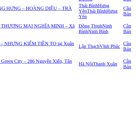
Thái Bình
Hưng
G HƯNG – HOÀNG DIỆU – TRÀ
Cần
Yên
Thái Bình
Hưng
Bán
Yên
THƯƠNG MẠI NGHĨA MINH – Xã
Đồng Thịnh
Ninh
Cần
Bình
Ninh Bình
Bán
 NHƯNG KIẾM TIỀN TO tại Xuân
Cần
Lập Thạch
Vĩnh Phúc
Bán
o Green City – 286 Nguyễn Xiển, Tân
Cần
Hà Nội
Thanh Xuân
Bán