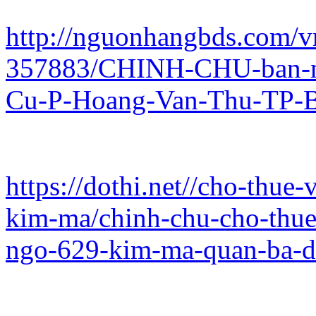
http://nguonhangbds.com/vn
357883/CHINH-CHU-ban-n
Cu-P-Hoang-Van-Thu-TP-B
https://dothi.net//cho-thu
kim-ma/chinh-chu-cho-thue
ngo-629-kim-ma-quan-ba-d