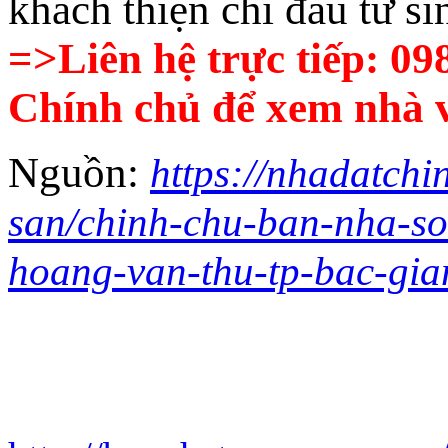
khách thiện chí đầu tư si
=>Liên hệ trực tiếp: 0
Chính chủ để xem nhà v
Nguồn:
https://nhadatchi
san/chinh-chu-ban-nha-s
hoang-van-thu-tp-bac-gia