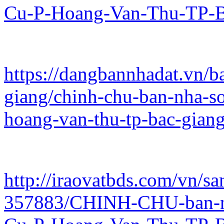
Cu-P-Hoang-Van-Thu-TP-B
https://dangbannhadat.vn/b
giang/chinh-chu-ban-nha-s
hoang-van-thu-tp-bac-gian
http://iraovatbds.com/vn/sa
357883/CHINH-CHU-ban-n