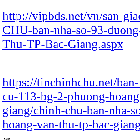
http://vipbds.net/vn/san-g
CHU-ban-nha-so-93-duong
Thu-TP-Bac-Giang.aspx
https://tinchinhchu.net/ba
cu-113-bg-2-phuong-hoang-
giang/chinh-chu-ban-nha-s
hoang-van-thu-tp-bac-gian
Mã