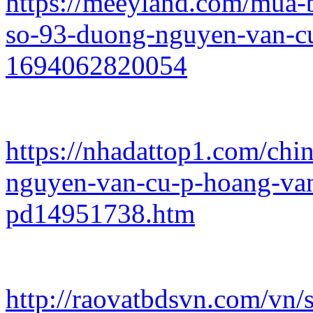
https://meeyland.com/mua-
so-93-duong-nguyen-van-cu
1694062820054
https://nhadattop1.com/ch
nguyen-van-cu-p-hoang-van
pd14951738.htm
http://raovatbdsvn.com/vn/s