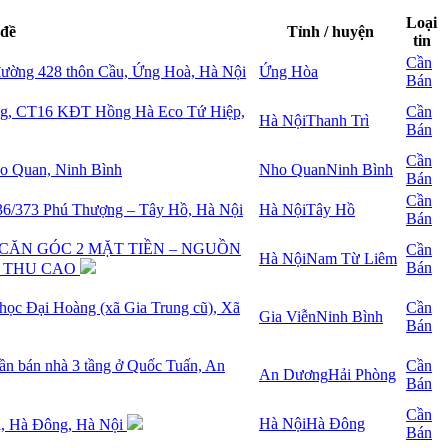
Loại
 đề
Tỉnh / huyện
tin
Cần
 đường 428 thôn Cầu, Ứng Hoà, Hà Nội
Ứng Hòa
Bán
ng, CT16 KĐT Hồng Hà Eco Tứ Hiệp,
Cần
Hà Nội
Thanh Trì
Bán
Cần
ho Quan, Ninh Bình
Nho Quan
Ninh Bình
Bán
Cần
36/373 Phú Thượng – Tây Hồ, Hà Nội
Hà Nội
Tây Hồ
Bán
CĂN GÓC 2 MẶT TIỀN – NGUỒN
Cần
Hà Nội
Nam Từ Liêm
Bán
H THU CAO
 học Đại Hoàng (xã Gia Trung cũ), Xã
Cần
Gia Viễn
Ninh Bình
Bán
cần bán nhà 3 tầng ở Quốc Tuấn, An
Cần
An Dương
Hải Phòng
Bán
Cần
Hà Nội
Hà Đông
ai, Hà Đông, Hà Nội
Bán