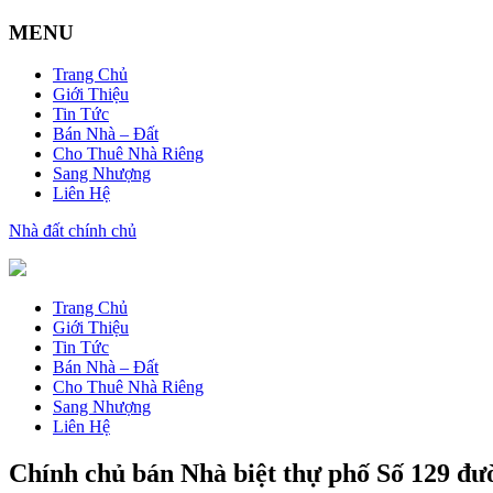
MENU
Trang Chủ
Giới Thiệu
Tin Tức
Bán Nhà – Đất
Cho Thuê Nhà Riêng
Sang Nhượng
Liên Hệ
Nhà đất chính chủ
Trang Chủ
Giới Thiệu
Tin Tức
Bán Nhà – Đất
Cho Thuê Nhà Riêng
Sang Nhượng
Liên Hệ
Chính chủ bán Nhà biệt thự phố Số 129 đư