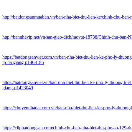
http://batdongsanmuaban.vn/ban-nha-biet-thu-lien-ke/chinh-chu-ban
http://bannhavip.net/vn/san-giao-dich/raovat-18738/Chinh-chu-ba
https://batdongsanviet.com.vn/ban-nha-biet-thu-lien-ke-pho-ly-thuo
tp-ha-giang-p1463185
https://batdongsanviet.vn/ban-nha-biet-thu-lien-ke-pho-ly-thuong-k
giang-p1423049
https://chuyennhadat.com.vn/ban-nha-biet-thu-lien-ke-pho-ly-thuon
https://clipbatdongsan.com/chinh-chu-ban-nha-biet-thu-pho-so-129-