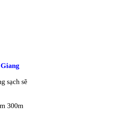
à Giang
ng sạch sẽ
com 300m