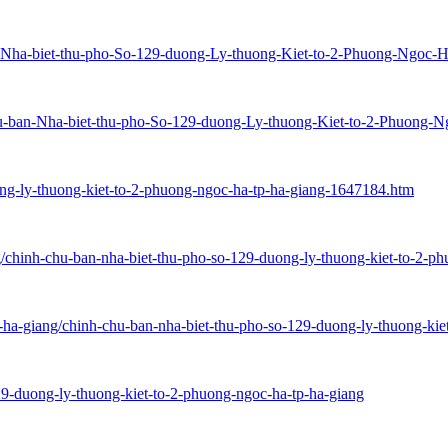
ban-Nha-biet-thu-pho-So-129-duong-Ly-thuong-Kiet-to-2-Phuong-Ngoc
-chu-ban-Nha-biet-thu-pho-So-129-duong-Ly-thuong-Kiet-to-2-Phuong
uong-ly-thuong-kiet-to-2-phuong-ngoc-ha-tp-ha-giang-1647184.htm
ang/chinh-chu-ban-nha-biet-thu-pho-so-129-duong-ly-thuong-kiet-to-2-
ng-ha-giang/chinh-chu-ban-nha-biet-thu-pho-so-129-duong-ly-thuong-kie
29-duong-ly-thuong-kiet-to-2-phuong-ngoc-ha-tp-ha-giang