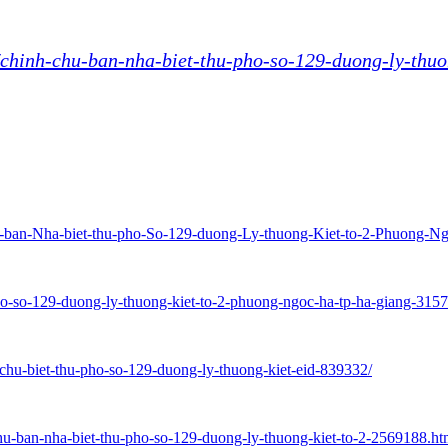
/chinh-chu-ban-nha-biet-thu-pho-so-129-duong-ly-thuo
hu-ban-Nha-biet-thu-pho-So-129-duong-Ly-thuong-Kiet-to-2-Phuong-
pho-so-129-duong-ly-thuong-kiet-to-2-phuong-ngoc-ha-tp-ha-giang-315
chu-biet-thu-pho-so-129-duong-ly-thuong-kiet-eid-839332/
chu-ban-nha-biet-thu-pho-so-129-duong-ly-thuong-kiet-to-2-2569188.ht