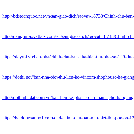
http://bdstoanquoc.net/vn/san-giao-dich/raovat-18738/Chinh-chu-
http://dangtinraovatbds.com/vn/san-giao-dich/raovat-18738/Chinh
https://dayroi.vn/ban-nha/chinh-chu-ban-nha-biet-thu-pho-so-129-d
https://dothi.net//ban-nha-biet-thu-lien-ke-vincom-shophouse-ha-gi
http://dothinhadat.com.vn/ban-lien-ke-phan-lo-tai-thanh-pho-ha-gia
https://batdongsanno1.com/cttd/chinh-chu-ban-nha-biet-thu-pho-so-1