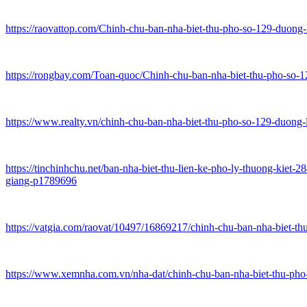
https://raovattop.com/Chinh-chu-ban-nha-biet-thu-pho-so-129-duong
https://rongbay.com/Toan-quoc/Chinh-chu-ban-nha-biet-thu-pho-so-
https://www.realty.vn/chinh-chu-ban-nha-biet-thu-pho-so-129-duong
https://tinchinhchu.net/ban-nha-biet-thu-lien-ke-pho-ly-thuong-kie
giang-p1789696
https://vatgia.com/raovat/10497/16869217/chinh-chu-ban-nha-biet-th
https://www.xemnha.com.vn/nha-dat/chinh-chu-ban-nha-biet-thu-pho