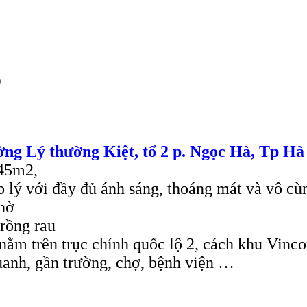
)
ờng Lý thường Kiệt, tổ 2 p. Ngọc Hà, Tp H
145m2,
ợp lý với đầy đủ ánh sáng, thoáng mát và vô cù
thờ
trồng rau
n nằm trên trục chính quốc lộ 2, cách khu Vin
uanh, gần trường, chợ, bệnh viện …