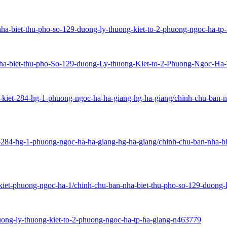
-nha-biet-thu-pho-so-129-duong-ly-thuong-kiet-to-2-phuong-ngoc-ha-t
n-Nha-biet-thu-pho-So-129-duong-Ly-thuong-Kiet-to-2-Phuong-Ngoc-H
ng-kiet-284-hg-1-phuong-ngoc-ha-ha-giang-hg-ha-giang/chinh-chu-ban-
iet-284-hg-1-phuong-ngoc-ha-ha-giang-hg-ha-giang/chinh-chu-ban-nha-b
g-kiet-phuong-ngoc-ha-1/chinh-chu-ban-nha-biet-thu-pho-so-129-duong
duong-ly-thuong-kiet-to-2-phuong-ngoc-ha-tp-ha-giang-n463779