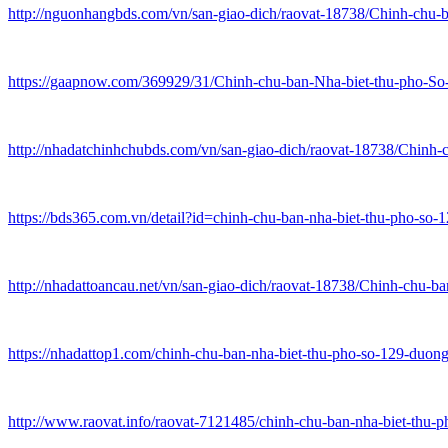
http://nguonhangbds.com/vn/san-giao-dich/raovat-18738/Chinh-ch
https://gaapnow.com/369929/31/Chinh-chu-ban-Nha-biet-thu-pho-S
http://nhadatchinhchubds.com/vn/san-giao-dich/raovat-18738/Chin
https://bds365.com.vn/detail?id=chinh-chu-ban-nha-biet-thu-pho-so
http://nhadattoancau.net/vn/san-giao-dich/raovat-18738/Chinh-chu
https://nhadattop1.com/chinh-chu-ban-nha-biet-thu-pho-so-129-duon
http://www.raovat.info/raovat-7121485/chinh-chu-ban-nha-biet-thu-