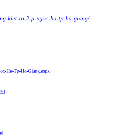
ng-kiet-to-2-p-ngoc-ha-tp-ha-giang/
Ngoc-Ha-Tp-Ha-Giang.aspx
730
ml