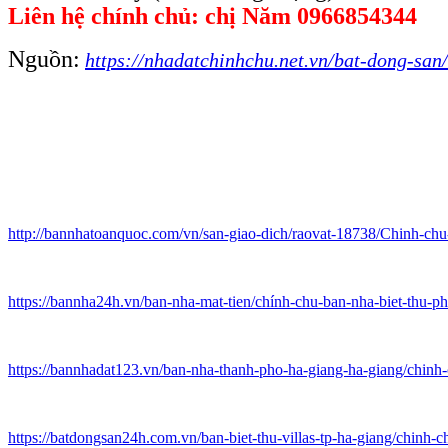
Liên hệ chính chủ: chị Năm 0966854344
Nguồn:
https://nhadatchinhchu.net.vn/bat-dong-san
http://bannhatoanquoc.com/vn/san-giao-dich/raovat-18738/Chinh-c
https://bannha24h.vn/ban-nha-mat-tien/chính-chu-ban-nha-biet-thu-
https://bannhadat123.vn/ban-nha-thanh-pho-ha-giang-ha-giang/chinh-
https://batdongsan24h.com.vn/ban-biet-thu-villas-tp-ha-giang/chinh-