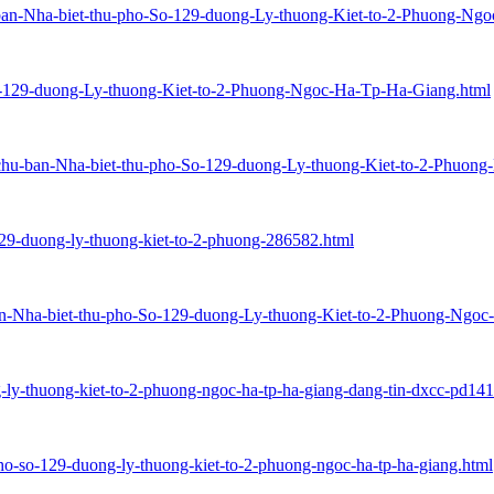
u-ban-Nha-biet-thu-pho-So-129-duong-Ly-thuong-Kiet-to-2-Phuong-Ng
o-129-duong-Ly-thuong-Kiet-to-2-Phuong-Ngoc-Ha-Tp-Ha-Giang.html
h-chu-ban-Nha-biet-thu-pho-So-129-duong-Ly-thuong-Kiet-to-2-Phuo
-129-duong-ly-thuong-kiet-to-2-phuong-286582.html
-ban-Nha-biet-thu-pho-So-129-duong-Ly-thuong-Kiet-to-2-Phuong-Ngo
g-ly-thuong-kiet-to-2-phuong-ngoc-ha-tp-ha-giang-dang-tin-dxcc-pd1
pho-so-129-duong-ly-thuong-kiet-to-2-phuong-ngoc-ha-tp-ha-giang.html