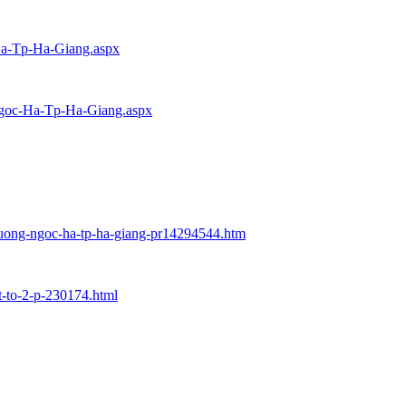
-Ha-Tp-Ha-Giang.aspx
-Ngoc-Ha-Tp-Ha-Giang.aspx
phuong-ngoc-ha-tp-ha-giang-pr14294544.htm
t-to-2-p-230174.html