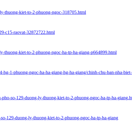
-ly-thuong-kiet-to-2-phuong-ngoc-318705.html
129-c15-raovat-32872722.html
-ly-thuong-kiet-to-2-phuong-ngoc-ha-tp-ha-giang-p664899.html
t-284-hg-1-phuong-ngoc-ha-ha-giang-hg-ha-giang/chinh-chu-ban-nha-bie
u-pho-so-129-duong-ly-thuong-kiet-to-2-phuong-ngoc-ha-tp-ha-giang.h
-so-129-duong-ly-thuong-kiet-to-2-phuong-ngoc-ha-tp-ha-giang