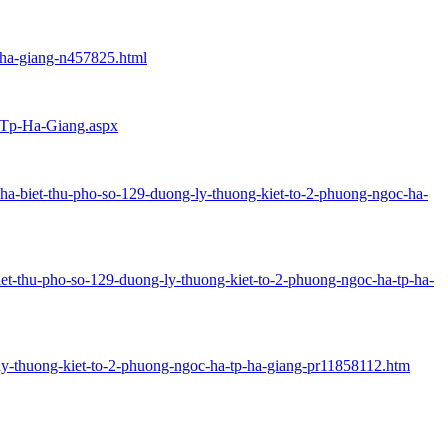
p-ha-giang-n457825.html
a-Tp-Ha-Giang.aspx
nha-biet-thu-pho-so-129-duong-ly-thuong-kiet-to-2-phuong-ngoc-ha-
iet-thu-pho-so-129-duong-ly-thuong-kiet-to-2-phuong-ngoc-ha-tp-ha-
-ly-thuong-kiet-to-2-phuong-ngoc-ha-tp-ha-giang-pr11858112.htm