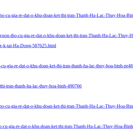
-tho-cu-gia-re-dat-o-khu-doan-ket-thi-tran-Thanh-Ha-Lac-Thuy-Hoa-Bi
t-vuon-tho-cu-gia-re-dat-o-khu-doan-ket-thi-tran-Thanh-Ha-Lac-Thuy-
e-k-tai-Ha-Dong-587625.html
-cu-gia-re-dat-o-khu-doan-ket-thi-tran-thanh-ha-lac-thuy-hoa-binh-pr4
-thi-tran-thanh-ha-lac-thuy-hoa-binh-490766
-tho-cu-gia-re-dat-o-khu-doan-ket-thi-tran-Thanh-Ha-Lac-Thuy-Hoa-Bi
tho-cu-gia-re-dat-o-khu-doan-ket-thi-tran-Thanh-Ha-Lac-Thuy-Hoa-Binh