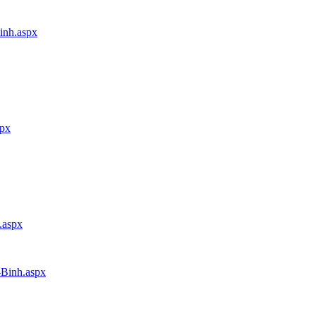
inh.aspx
spx
.aspx
-Binh.aspx