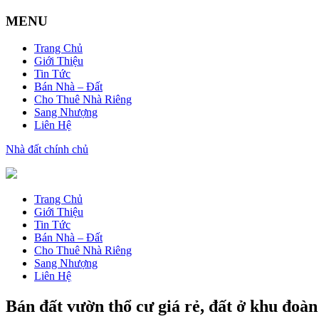
MENU
Trang Chủ
Giới Thiệu
Tin Tức
Bán Nhà – Đất
Cho Thuê Nhà Riêng
Sang Nhượng
Liên Hệ
Nhà đất chính chủ
Trang Chủ
Giới Thiệu
Tin Tức
Bán Nhà – Đất
Cho Thuê Nhà Riêng
Sang Nhượng
Liên Hệ
Bán đất vườn thổ cư giá rẻ, đất ở khu đoà