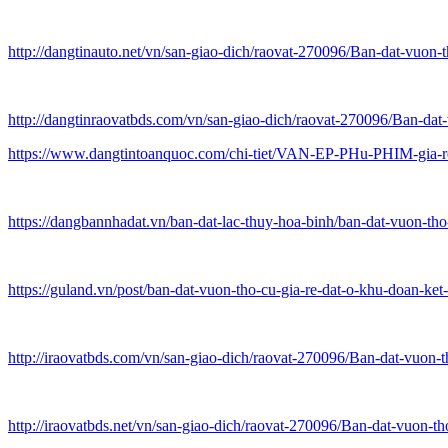
http://dangtinauto.net/vn/san-giao-dich/raovat-270096/Ban-dat-vuon
http://dangtinraovatbds.com/vn/san-giao-dich/raovat-270096/Ban-da
https://www.dangtintoanquoc.com/chi-tiet/VAN-EP-PHu-PHIM-gia-r
https://dangbannhadat.vn/ban-dat-lac-thuy-hoa-binh/ban-dat-vuon-tho
https://guland.vn/post/ban-dat-vuon-tho-cu-gia-re-dat-o-khu-doan-ket
http://iraovatbds.com/vn/san-giao-dich/raovat-270096/Ban-dat-vuon
http://iraovatbds.net/vn/san-giao-dich/raovat-270096/Ban-dat-vuon-