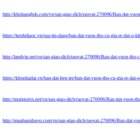
http://khohangbds.com/vn/san-giao-dich/raovat-270096/Ban-dat-vuo
https://kenhdiaoc.vn/sua-tin-dang/ban-dat-vuon-tho-cu-gia-re-dat-o-k
http://landvip.net/vn/san-giao-dich/raovat-270096/Ban-dat-vuon-tho
https://khonhadat.vn/ban-dat-ben-tre/ban-dat-vuon-tho-cu-gia-re-dat
http://moigioivn.net/vn/san-giao-dich/raovat-270096/Ban-dat-vuon-t
http://muabannhavn.com/vn/san-giao-dich/raovat-270096/Ban-dat-vu