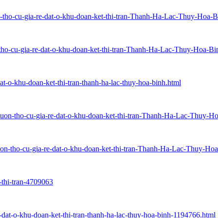
n-tho-cu-gia-re-dat-o-khu-doan-ket-thi-tran-Thanh-Ha-Lac-Thuy-Hoa-B
-tho-cu-gia-re-dat-o-khu-doan-ket-thi-tran-Thanh-Ha-Lac-Thuy-Hoa-Bi
dat-o-khu-doan-ket-thi-tran-thanh-ha-lac-thuy-hoa-binh.html
-vuon-tho-cu-gia-re-dat-o-khu-doan-ket-thi-tran-Thanh-Ha-Lac-Thuy-H
vuon-tho-cu-gia-re-dat-o-khu-doan-ket-thi-tran-Thanh-Ha-Lac-Thuy-Ho
-thi-tran-4709063
-dat-o-khu-doan-ket-thi-tran-thanh-ha-lac-thuy-hoa-binh-1194766.html