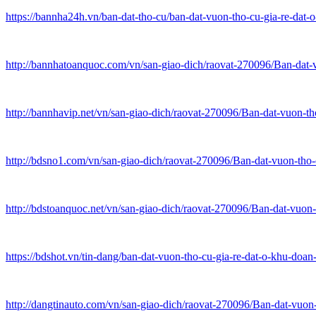
https://bannha24h.vn/ban-dat-tho-cu/ban-dat-vuon-tho-cu-gia-re-dat-
http://bannhatoanquoc.com/vn/san-giao-dich/raovat-270096/Ban-dat-
http://bannhavip.net/vn/san-giao-dich/raovat-270096/Ban-dat-vuon-
http://bdsno1.com/vn/san-giao-dich/raovat-270096/Ban-dat-vuon-tho
http://bdstoanquoc.net/vn/san-giao-dich/raovat-270096/Ban-dat-vuo
https://bdshot.vn/tin-dang/ban-dat-vuon-tho-cu-gia-re-dat-o-khu-doan
http://dangtinauto.com/vn/san-giao-dich/raovat-270096/Ban-dat-vuo