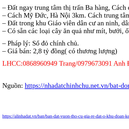
– Đất ngay trung tâm thị trấn Ba hàng, Các
– Cách Mỹ Đức, Hà Nội 3km. Cách trung tâ
– Đất trong khu Giáo viên dân cư an ninh, dâ
– Có sẵn các loại cây ăn quả như mít, bưởi, ổ
– Pháp lý: Sổ đỏ chính chủ.
– Giá bán: 2,8 tỷ đồng( có thương lượng)
LHCC:0868960949 Trang/0979673091 Anh 
Nguồn:
https://nhadatchinhchu.net.vn/bat-do
https://alinhadat.vn/ban/ban-dat-vuon-tho-cu-gia-re-dat-o-khu-doan-k