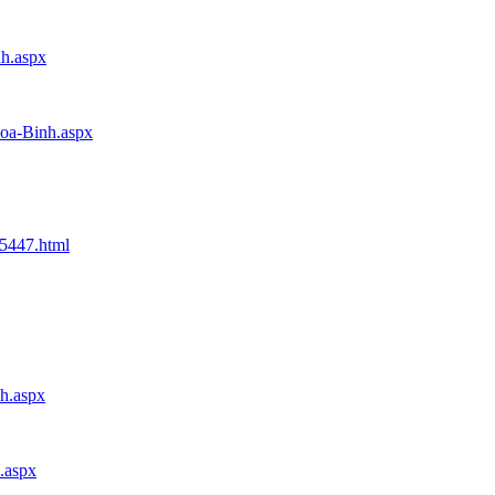
nh.aspx
Hoa-Binh.aspx
85447.html
nh.aspx
.aspx