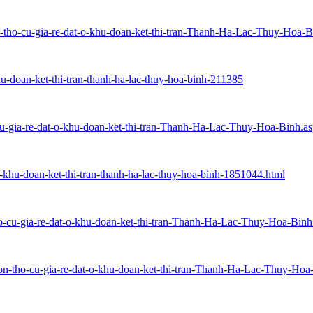
n-tho-cu-gia-re-dat-o-khu-doan-ket-thi-tran-Thanh-Ha-Lac-Thuy-Hoa-B
hu-doan-ket-thi-tran-thanh-ha-lac-thuy-hoa-binh-211385
-cu-gia-re-dat-o-khu-doan-ket-thi-tran-Thanh-Ha-Lac-Thuy-Hoa-Binh.a
-o-khu-doan-ket-thi-tran-thanh-ha-lac-thuy-hoa-binh-1851044.html
ho-cu-gia-re-dat-o-khu-doan-ket-thi-tran-Thanh-Ha-Lac-Thuy-Hoa-Binh
on-tho-cu-gia-re-dat-o-khu-doan-ket-thi-tran-Thanh-Ha-Lac-Thuy-Hoa