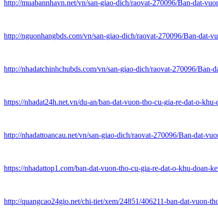
http://muabannhavn.net/vn/san-giao-dich/raovat-270096/Ban-dat-vuo
http://nguonhangbds.com/vn/san-giao-dich/raovat-270096/Ban-dat-v
http://nhadatchinhchubds.com/vn/san-giao-dich/raovat-270096/Ban-d
https://nhadat24h.net.vn/du-an/ban-dat-vuon-tho-cu-gia-re-dat-o-khu-
http://nhadattoancau.net/vn/san-giao-dich/raovat-270096/Ban-dat-v
https://nhadattop1.com/ban-dat-vuon-tho-cu-gia-re-dat-o-khu-doan-k
http://quangcao24gio.net/chi-tiet/xem/24851/406211-ban-dat-vuon-tho