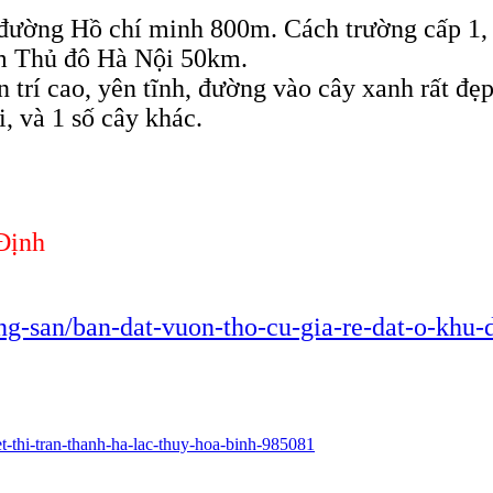
h đường Hồ chí minh 800m. Cách trường cấp 1,
m Thủ đô Hà Nội 50km.
n trí cao, yên tĩnh, đường vào cây xanh rất đ
i, và 1 số cây khác.
Định
ng-san/ban-dat-vuon-tho-cu-gia-re-dat-o-khu-d
et-thi-tran-thanh-ha-lac-thuy-hoa-binh-985081