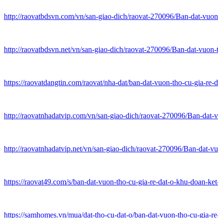
http://raovatbdsvn.com/vn/san-giao-dich/raovat-270096/Ban-dat-vuo
http://raovatbdsvn.net/vn/san-giao-dich/raovat-270096/Ban-dat-vuon
https://raovatdangtin.com/raovat/nha-dat/ban-dat-vuon-tho-cu-gia-re-
http://raovatnhadatvip.com/vn/san-giao-dich/raovat-270096/Ban-dat
http://raovatnhadatvip.net/vn/san-giao-dich/raovat-270096/Ban-dat-
https://raovat49.com/s/ban-dat-vuon-tho-cu-gia-re-dat-o-khu-doan-ket
https://samhomes.vn/mua/dat-tho-cu-dat-o/ban-dat-vuon-tho-cu-gia-re