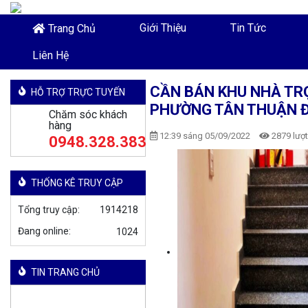
Giới Thiệu
Tin Tức
Trang Chủ
Liên Hệ
CẦN BÁN KHU NHÀ TR
HỖ TRỢ TRỰC TUYẾN
PHƯỜNG TÂN THUẬN Đ
Chăm sóc khách
hàng
12:39 sáng 05/09/2022
2879 lượ
0948.328.383
THỐNG KÊ TRUY CẬP
Tổng truy cập:
1914218
Đang online:
TIN TRANG CHỦ