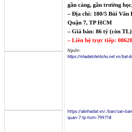
gần cảng, gần trường học
– Địa chỉ: 180/5 Bùi Vă
Quận 7, TP HCM
– Giá bán: 86 tỷ (còn TL)
– Liên hệ trực tiếp: 0862
Nguồn:
https://nhadatchinhchu.net.vn/bat
https://alinhadat.vn/./ban/can-b
quan-7-tp-hcm-799718