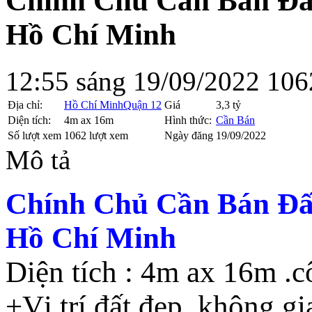
Chính Chủ Cần Bán Đấ
Hồ Chí Minh
12:55 sáng 19/09/2022
106
Địa chỉ:
Hồ Chí Minh
Quận 12
Giá
3,3 tỷ
Diện tích:
4m ax 16m
Hình thức:
Cần Bán
Số lượt xem
1062 lượt xem
Ngày đăng
19/09/2022
Mô tả
Chính Chủ Cần Bán Đấ
Hồ Chí Minh
Diện tích : 4m ax 16m .
+Vị trí đất đẹp ,không g