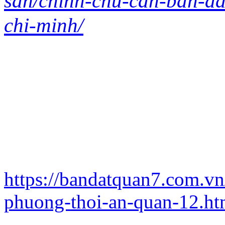
san/chinh-chu-can-ban-da
chi-minh/
https://bandatquan7.com.vn
phuong-thoi-an-quan-12.h