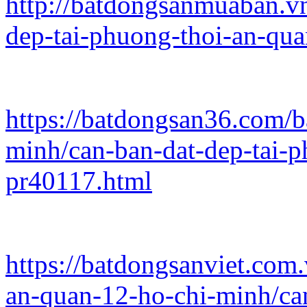
http://batdongsanmuaban.vn
dep-tai-phuong-thoi-an-qu
https://batdongsan36.com/b
minh/can-ban-dat-dep-tai-
pr40117.html
https://batdongsanviet.com
an-quan-12-ho-chi-minh/can