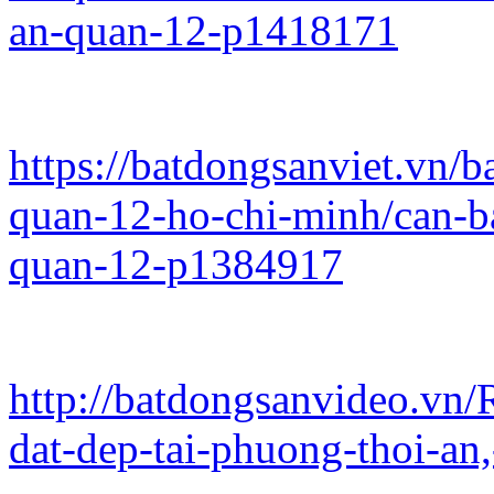
an-quan-12-p1418171
https://batdongsanviet.vn/
quan-12-ho-chi-minh/can-ba
quan-12-p1384917
http://batdongsanvideo.vn
dat-dep-tai-phuong-thoi-an