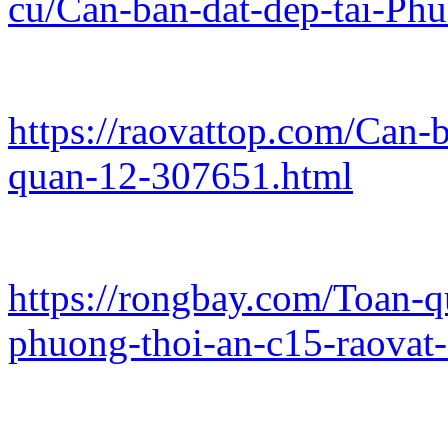
cu/Can-ban-dat-dep-tai-P
https://raovattop.com/Can-
quan-12-307651.html
https://rongbay.com/Toan-q
phuong-thoi-an-c15-raovat