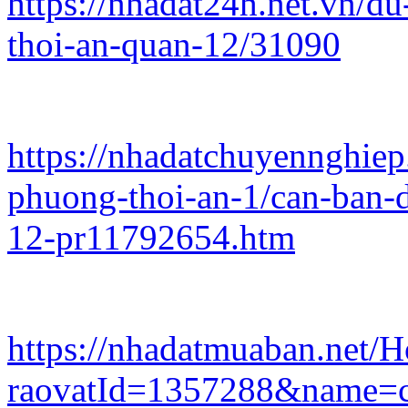
https://nhadat24h.net.vn/d
thoi-an-quan-12/31090
https://nhadatchuyennghie
phuong-thoi-an-1/can-ban-d
12-pr11792654.htm
https://nhadatmuaban.net/
raovatId=1357288&name=ca