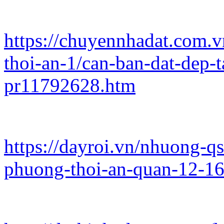
https://chuyennhadat.com.
thoi-an-1/can-ban-dat-dep-
pr11792628.htm
https://dayroi.vn/nhuong-qs
phuong-thoi-an-quan-12-1