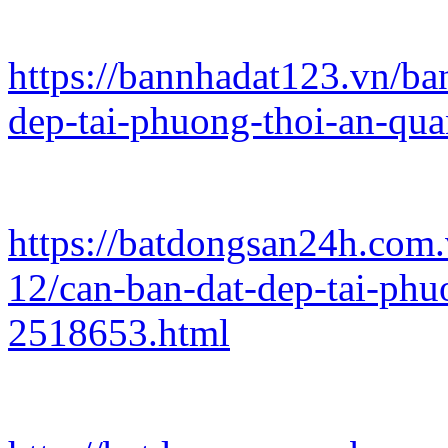
https://bannhadat123.vn/ba
dep-tai-phuong-thoi-an-qu
https://batdongsan24h.com
12/can-ban-dat-dep-tai-phu
2518653.html