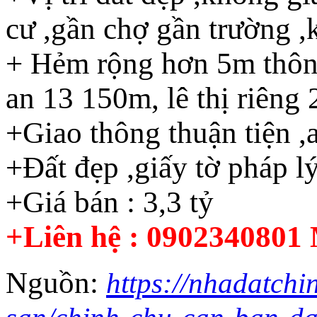
cư ,gần chợ gần trường ,k
+ Hẻm rộng hơn 5m thông 
an 13 150m, lê thị riêng
+Giao thông thuận tiện ,a
+Đất đẹp ,giấy tờ pháp l
+Giá bán : 3,3 tỷ
+Liên hệ : 090234080
Nguồn:
https://nhadatchi