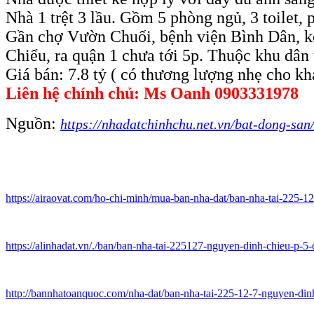
Nhà 1 trệt 3 lầu. Gồm 5 phòng ngủ, 3 toilet,
Gần chợ Vườn Chuối, bệnh viện Bình Dân, kế
Chiểu, ra quận 1 chưa tới 5p. Thuộc khu dân tr
Giá bán: 7.8 tỷ ( có thương lượng nhẹ cho kh
Liên hệ chính chủ: Ms Oanh 0903331978
Nguồn:
https://nhadatchinhchu.net.vn/bat-dong-sa
https://airaovat.com/ho-chi-minh/mua-ban-nha-dat/ban-nha-tai-225-
https://alinhadat.vn/./ban/ban-nha-tai-225127-nguyen-dinh-chieu-p-
http://bannhatoanquoc.com/nha-dat/ban-nha-tai-225-12-7-nguyen-din