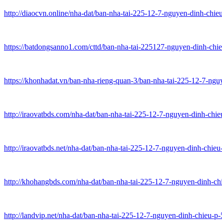
http://diaocvn.online/nha-dat/ban-nha-tai-225-12-7-nguyen-dinh-chie
https://batdongsanno1.com/cttd/ban-nha-tai-225127-nguyen-dinh-chi
https://khonhadat.vn/ban-nha-rieng-quan-3/ban-nha-tai-225-12-7-ng
http://iraovatbds.com/nha-dat/ban-nha-tai-225-12-7-nguyen-dinh-chie
http://iraovatbds.net/nha-dat/ban-nha-tai-225-12-7-nguyen-dinh-chie
http://khohangbds.com/nha-dat/ban-nha-tai-225-12-7-nguyen-dinh-ch
http://landvip.net/nha-dat/ban-nha-tai-225-12-7-nguyen-dinh-chieu-p