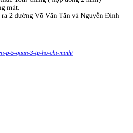
ng mát.
đi ra 2 đường Võ Văn Tần và Nguyễn Đình
eu-p-5-quan-3-tp-ho-chi-minh/