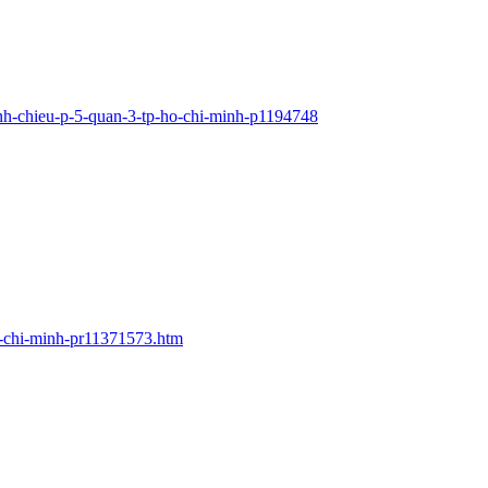
nh-chieu-p-5-quan-3-tp-ho-chi-minh-p1194748
o-chi-minh-pr11371573.htm