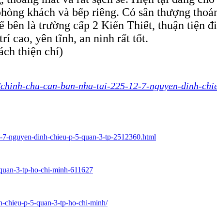
 phòng khách và bếp riêng. Có sân thượng thoá
 bên là trường cấp 2 Kiến Thiết, thuận tiện 
í cao, yên tĩnh, an ninh rất tốt.
ách thiện chí)
n/chinh-chu-can-ban-nha-tai-225-12-7-nguyen-dinh-chi
12-7-nguyen-dinh-chieu-p-5-quan-3-tp-2512360.html
5-quan-3-tp-ho-chi-minh-611627
h-chieu-p-5-quan-3-tp-ho-chi-minh/