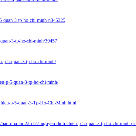
-5-quan-3-tp-ho-chi-minh-n345325
5-quan-3-tp-ho-chi-minh/39457
eu-p-5-quan-3-tp-ho-chi-minh/
ieu-p-5-quan-3-tp-ho-chi-minh/
Chieu-p-5-quan-3-Tp-Ho-Chi-Minh.html
-8/ban-nha-tai-225127-nguyen-dinh-chieu-p-5-quan-3-tp-ho-chi-minh-