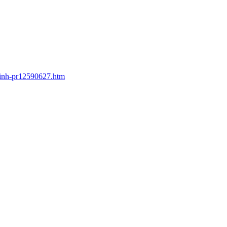
minh-pr12590627.htm