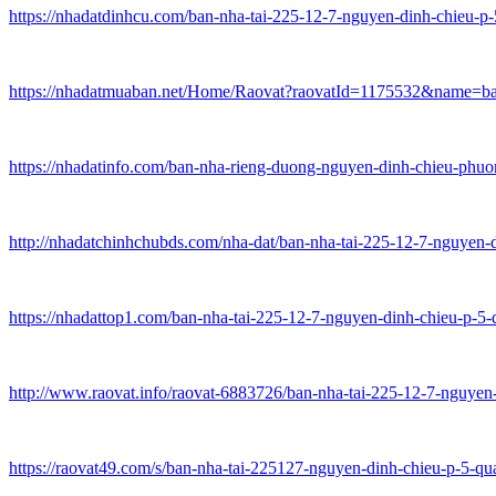
https://nhadatdinhcu.com/ban-nha-tai-225-12-7-nguyen-dinh-chieu-p
https://nhadatmuaban.net/Home/Raovat?raovatId=1175532&name=ban-
https://nhadatinfo.com/ban-nha-rieng-duong-nguyen-dinh-chieu-phu
http://nhadatchinhchubds.com/nha-dat/ban-nha-tai-225-12-7-nguyen-d
https://nhadattop1.com/ban-nha-tai-225-12-7-nguyen-dinh-chieu-p-5
http://www.raovat.info/raovat-6883726/ban-nha-tai-225-12-7-nguyen-
https://raovat49.com/s/ban-nha-tai-225127-nguyen-dinh-chieu-p-5-q