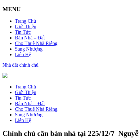
MENU
Trang Chủ
Giới Thiệu
Tin Tức
Bán Nhà – Đất
Cho Thuê Nhà Riêng
Sang Nhượng
Liên Hệ
Nhà đất chính chủ
Trang Chủ
Giới Thiệu
Tin Tức
Bán Nhà – Đất
Cho Thuê Nhà Riêng
Sang Nhượng
Liên Hệ
Chính chủ cần bán nhà tại 225/12/7 Nguyễ