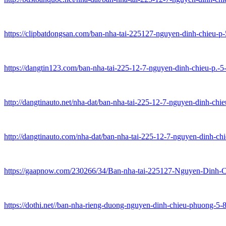
https://clipbatdongsan.com/ban-nha-tai-225127-nguyen-dinh-chieu-p
https://dangtin123.com/ban-nha-tai-225-12-7-nguyen-dinh-chieu-p.-
http://dangtinauto.net/nha-dat/ban-nha-tai-225-12-7-nguyen-dinh-chi
http://dangtinauto.com/nha-dat/ban-nha-tai-225-12-7-nguyen-dinh-ch
https://gaapnow.com/230266/34/Ban-nha-tai-225127-Nguyen-Dinh-
https://dothi.net//ban-nha-rieng-duong-nguyen-dinh-chieu-phuong-5