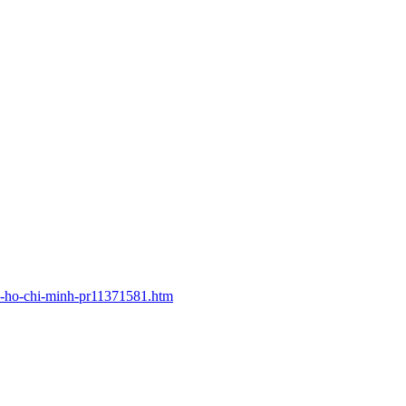
p-ho-chi-minh-pr11371581.htm