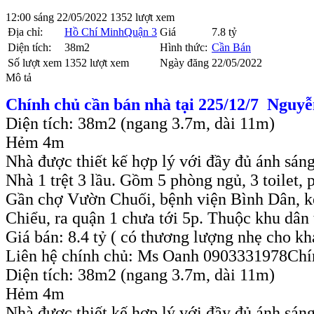
12:00 sáng 22/05/2022
1352 lượt xem
Địa chỉ:
Hồ Chí Minh
Quận 3
Giá
7.8 tỷ
Diện tích:
38m2
Hình thức:
Cần Bán
Số lượt xem
1352 lượt xem
Ngày đăng
22/05/2022
Mô tả
Chính chủ cần bán nhà tại 225/12/7 Nguyễ
Diện tích: 38m2 (ngang 3.7m, dài 11m)
Hẻm 4m
Nhà được thiết kế hợp lý với đầy đủ ánh sáng
Nhà 1 trệt 3 lầu. Gồm 5 phòng ngủ, 3 toilet,
Gần chợ Vườn Chuối, bệnh viện Bình Dân, kế
Chiểu, ra quận 1 chưa tới 5p. Thuộc khu dân tr
Giá bán: 8.4 tỷ ( có thương lượng nhẹ cho kh
Liên hệ chính chủ: Ms Oanh 0903331978Chín
Diện tích: 38m2 (ngang 3.7m, dài 11m)
Hẻm 4m
Nhà được thiết kế hợp lý với đầy đủ ánh sáng