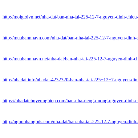
http://moigioivn.net/nha-dat/ban-nha-tai-225-12-7-nguyen-dinh-chieu
http://muabannhavn.com/nha-dat/ban-nha-tai-225-12-7-nguyen-dinh-c
http://muabannhavn.net/nha-dat/ban-nha-tai-225-12-7-nguyen-dinh-ch
http://nhadat.info/nhadat-4232320-ban-nha-tai-225+12+7-nguyen-din
https://nhadatchuyennghiep.com/ban-nha-rieng-duong-nguyen-dinh-c
http://nguonhangbds.com/nha-dat/ban-nha-tai-225-12-7-nguyen-dinh-