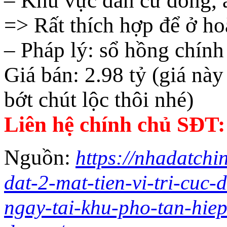
– Khu vực dân cư đông, 
=> Rất thích hợp để ở hoặ
– Pháp lý: sổ hồng chính
Giá bán: 2.98 tỷ (giá này 
bớt chút lộc thôi nhé)
Liên hệ chính chủ SĐT
Nguồn:
https://nhadatchi
dat-2-mat-tien-vi-tri-cuc
ngay-tai-khu-pho-tan-hiep