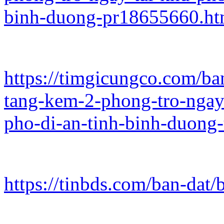
binh-duong-pr18655660.h
https://timgicungco.com/ban
tang-kem-2-phong-tro-ngay-
pho-di-an-tinh-binh-duong
https://tinbds.com/ban-dat/