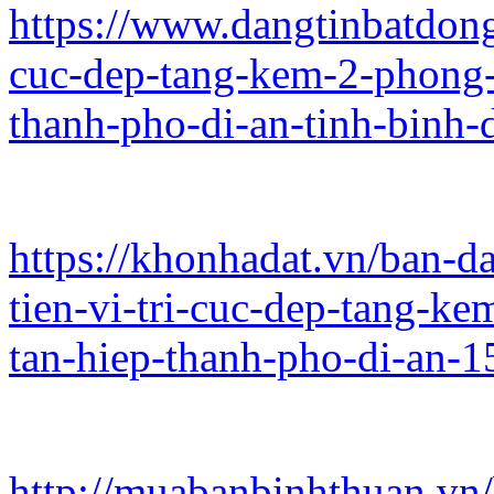
https://www.dangtinbatdongs
cuc-dep-tang-kem-2-phong-
thanh-pho-di-an-tinh-binh
https://khonhadat.vn/ban-d
tien-vi-tri-cuc-dep-tang-k
tan-hiep-thanh-pho-di-an-
http://muabanbinhthuan.vn/