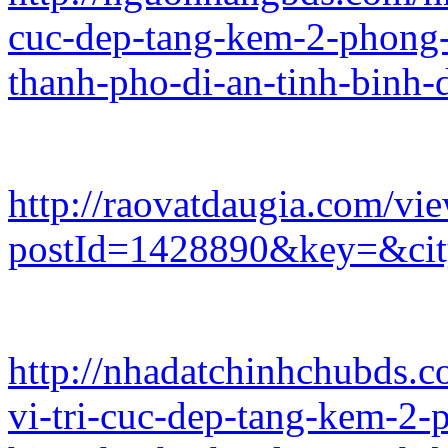
cuc-dep-tang-kem-2-phong-
thanh-pho-di-an-tinh-binh-
http://raovatdaugia.com/v
postId=1428890&key=&cit
http://nhadatchinhchubds.c
vi-tri-cuc-dep-tang-kem-2-