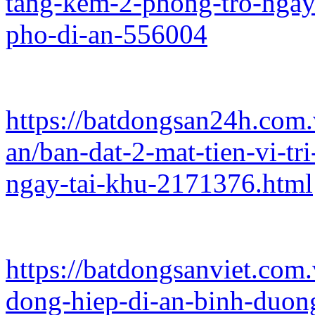
tang-kem-2-phong-tro-ngay-
pho-di-an-556004
https://batdongsan24h.com.
an/ban-dat-2-mat-tien-vi-t
ngay-tai-khu-2171376.html
https://batdongsanviet.com
dong-hiep-di-an-binh-duong