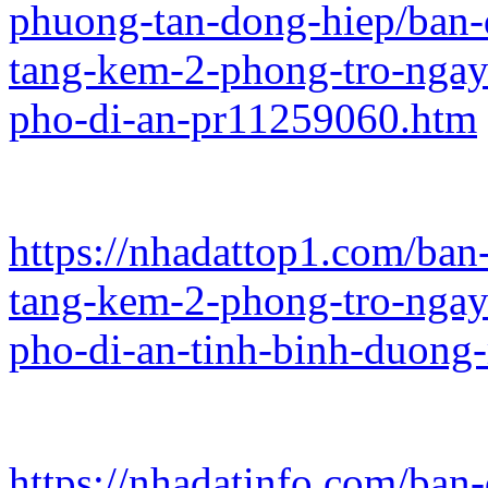
phuong-tan-dong-hiep/ban-d
tang-kem-2-phong-tro-ngay-
pho-di-an-pr11259060.htm
https://nhadattop1.com/ban-
tang-kem-2-phong-tro-ngay-
pho-di-an-tinh-binh-duong
https://nhadatinfo.com/ban