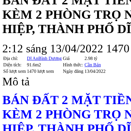
BÁN ĐẤT 2 MẶT TIỀ
KÈM 2 PHÒNG TRỌ 
HIỆP, THÀNH PHỐ D
2:12 sáng 13/04/2022
1470
Địa chỉ:
Dĩ An
Bình Dương
Giá
2.98 tỷ
Diện tích:
91.6m2
Hình thức:
Cần Bán
Số lượt xem
1470 lượt xem
Ngày đăng
13/04/2022
Mô tả
BÁN ĐẤT 2 MẶT TIỀ
KÈM 2 PHÒNG TRỌ 
HIỆP, THÀNH PHỐ D