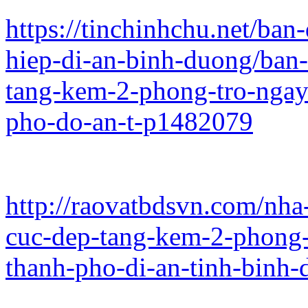
https://tinchinhchu.net/ba
hiep-di-an-binh-duong/ban-
tang-kem-2-phong-tro-ngay-
pho-do-an-t-p1482079
http://raovatbdsvn.com/nha-
cuc-dep-tang-kem-2-phong-
thanh-pho-di-an-tinh-binh-