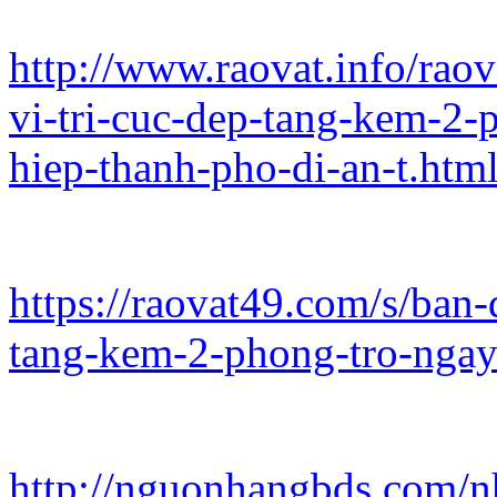
http://www.raovat.info/rao
vi-tri-cuc-dep-tang-kem-2-
hiep-thanh-pho-di-an-t.htm
https://raovat49.com/s/ban-
tang-kem-2-phong-tro-nga
http://nguonhangbds.com/nha