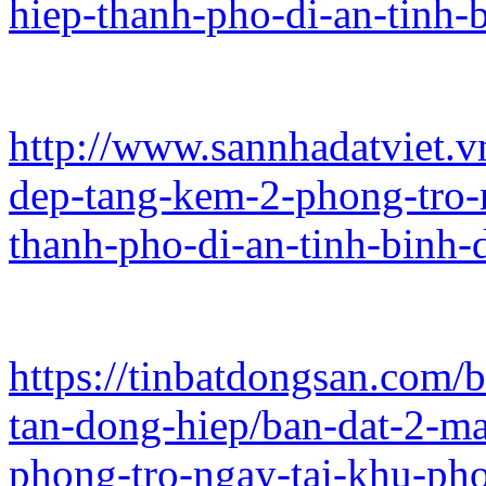
hiep-thanh-pho-di-an-tinh-
http://www.sannhadatviet.vn
dep-tang-kem-2-phong-tro-
thanh-pho-di-an-tinh-binh
https://tinbatdongsan.com/
tan-dong-hiep/ban-dat-2-ma
phong-tro-ngay-tai-khu-pho