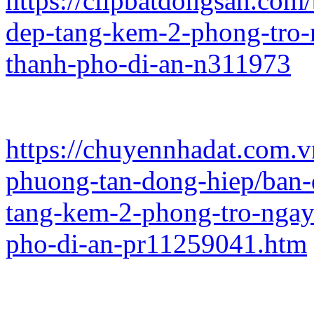
https://clipbatdongsan.com/
dep-tang-kem-2-phong-tro-
thanh-pho-di-an-n311973
https://chuyennhadat.com.v
phuong-tan-dong-hiep/ban-d
tang-kem-2-phong-tro-ngay-
pho-di-an-pr11259041.htm