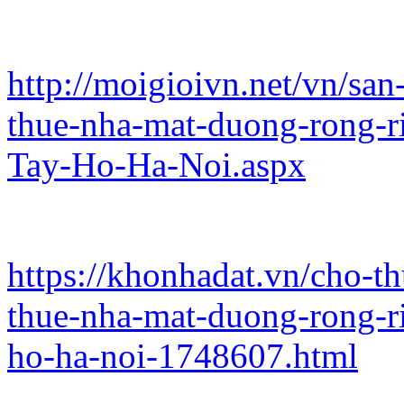
http://moigioivn.net/vn/sa
thue-nha-mat-duong-rong-r
Tay-Ho-Ha-Noi.aspx
https://khonhadat.vn/cho-t
thue-nha-mat-duong-rong-ri
ho-ha-noi-1748607.html