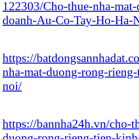
122303/Cho-thue-nha-mat-d
doanh-Au-Co-Tay-Ho-Ha-N
https://batdongsannhadat.c
nha-mat-duong-rong-rieng-t
noi/
https://bannha24h.vn/cho-
duong-rong-rieng-tien-kinh