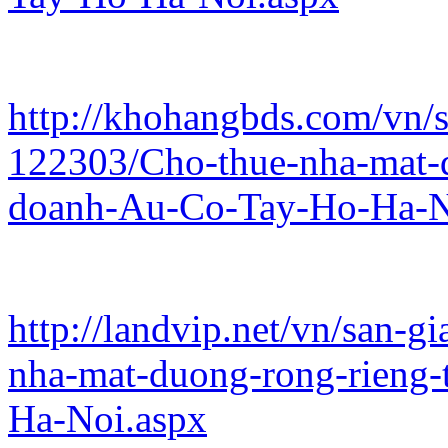
http://khohangbds.com/vn/s
122303/Cho-thue-nha-mat-d
doanh-Au-Co-Tay-Ho-Ha-N
http://landvip.net/vn/san-g
nha-mat-duong-rong-rieng
Ha-Noi.aspx