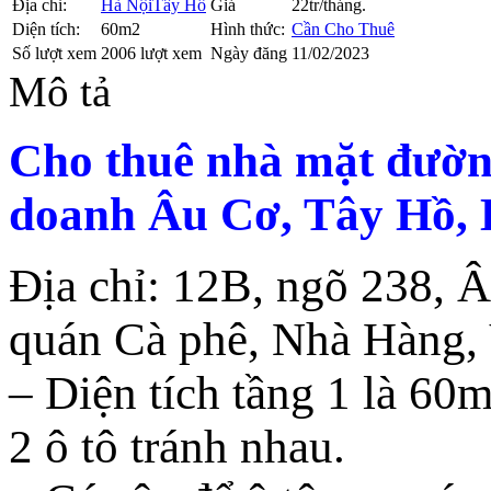
Địa chỉ:
Hà Nội
Tây Hồ
Giá
22tr/tháng.
Diện tích:
60m2
Hình thức:
Cần Cho Thuê
Số lượt xem
2006 lượt xem
Ngày đăng
11/02/2023
Mô tả
Cho thuê nhà mặt đường
doanh Âu Cơ, Tây Hồ, 
Địa chỉ: 12B, ngõ 238, 
quán Cà phê, Nhà Hàng,
– Diện tích tầng 1 là 60
2 ô tô tránh nhau.