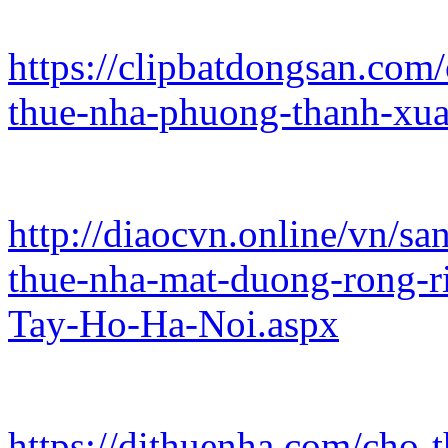
https://clipbatdongsan.com
thue-nha-phuong-thanh-xu
http://diaocvn.online/vn/s
thue-nha-mat-duong-rong-r
Tay-Ho-Ha-Noi.aspx
https://dithuenha.com/cho-