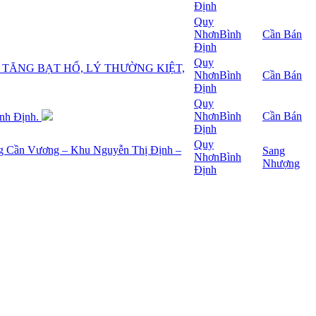
Định
Quy
Nhơn
Bình
Cần Bán
Định
Quy
G TĂNG BẠT HỔ, LÝ THƯỜNG KIỆT,
Nhơn
Bình
Cần Bán
Định
Quy
Nhơn
Bình
Cần Bán
ình Định.
Định
Quy
ường Cần Vương – Khu Nguyễn Thị Định –
Sang
Nhơn
Bình
Nhượng
Định