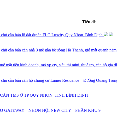
Tiêu đề
 chủ cần bán lô đất dự án FLC Luxcity Quy Nhơn, Bình Định
 chủ cần bán căn nhà 3 mê gần bờ sông Hà Thanh, gió mát quanh nă
uê mặt tiền kinh doanh, mở vp cty, siêu thị mini, thuê trọ, căn hộ gia đ
 chủ cần bán căn hộ chung cư Lamer Residence – Đường Quang Trung
CĂN TMS Ở TP QUY NHƠN, TỈNH BÌNH ĐỊNH
O GATEWAY – NHƠN HỘI NEW CITY – PHÂN KHU 9