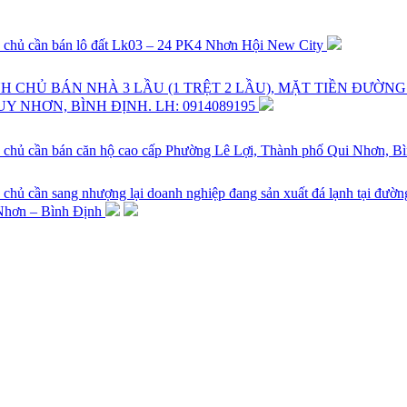
 chủ cần bán lô đất Lk03 – 24 PK4 Nhơn Hội New City
H CHỦ BÁN NHÀ 3 LẦU (1 TRỆT 2 LẦU), MẶT TIỀN ĐƯỜN
UY NHƠN, BÌNH ĐỊNH. LH: 0914089195
 chủ cần bán căn hộ cao cấp Phường Lê Lợi, Thành phố Qui Nhơn, B
 chủ cần sang nhượng lại doanh nghiệp đang sản xuất đá lạnh tại đ
hơn – Bình Định