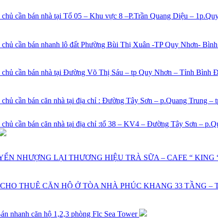
 chủ cần bán nhà tại Tổ 05 – Khu vực 8 –P.Trần Quang Diệu – 1p.Qu
 chủ cần bán nhanh lô đất Phường Bùi Thị Xuân -TP Quy Nhơn- Bìn
 chủ cần bán nhà tại Đường Võ Thị Sáu – tp Quy Nhơn – Tỉnh Bình Đ
 chủ cần bán căn nhà tại địa chỉ : Đường Tây Sơn – p.Quang Trung –
 chủ cần bán căn nhà tại địa chỉ :tổ 38 – KV4 – Đường Tây Sơn – p.
ỂN NHƯỢNG LẠI THƯƠNG HIỆU TRÀ SỮA – CAFE “ KING 
CHO THUÊ CĂN HỘ Ở TÒA NHÀ PHÚC KHANG 33 TẦNG –
án nhanh căn hộ 1,2,3 phòng Flc Sea Tower