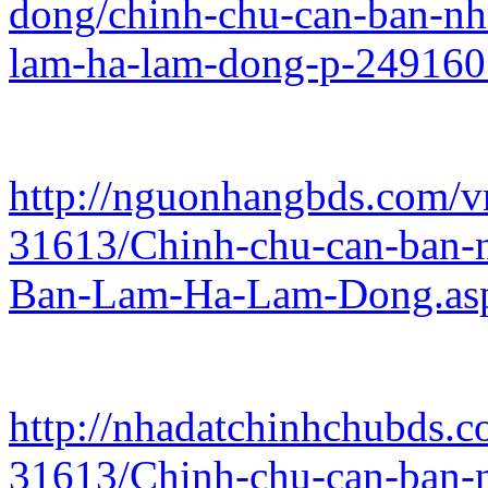
dong/chinh-chu-can-ban-nha
lam-ha-lam-dong-p-249160
http://nguonhangbds.com/vn
31613/Chinh-chu-can-ban-n
Ban-Lam-Ha-Lam-Dong.as
http://nhadatchinhchubds.c
31613/Chinh-chu-can-ban-n