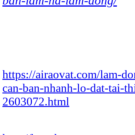
ban-lam-ha-lam-dong/
https://airaovat.com/lam-d
can-ban-nhanh-lo-dat-tai-t
2603072.html