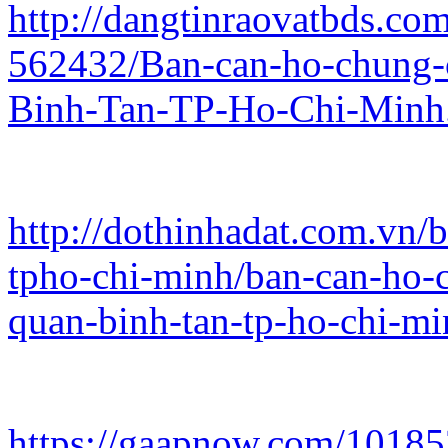
http://dangtinraovatbds.com
562432/Ban-can-ho-chung-
Binh-Tan-TP-Ho-Chi-Minh
http://dothinhadat.com.vn/
tpho-chi-minh/ban-can-ho-c
quan-binh-tan-tp-ho-chi-m
https://gaapnow.com/10185