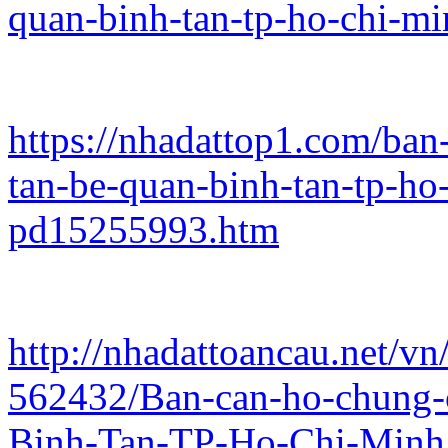
quan-binh-tan-tp-ho-chi-m
https://nhadattop1.com/ban
tan-be-quan-binh-tan-tp-ho
pd15255993.htm
http://nhadattoancau.net/vn
562432/Ban-can-ho-chung-
Binh-Tan-TP-Ho-Chi-Minh