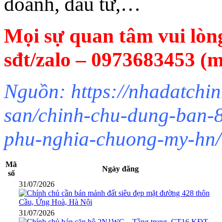
doanh, đầu tư,…
Mọi sự quan tâm vui lòng
sđt/zalo – 0973683453 (
Nguồn: https://nhadatchin
san/chinh-chu-dung-ban-
phu-nghia-chuong-my-hn/
Mã
Ngày đăng
số
31/07/2026
31/07/2026