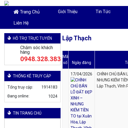
Giới Thiệu
Tin Tức
Trang Chủ
Liên Hệ
Lập Thạch
HỖ TRỢ TRỰC TUYẾN
Chăm sóc khách
hàng
Mã
0948.328.383
số
Ngày đăng
T
17/04/2026
CHÍNH CHỦ BÁN L
THỐNG KÊ TRUY CẬP
NHƯNG KIẾM TIỀN
Lập Thạch, Vĩnh 
Tổng truy cập:
1914183
Đang online:
TIN TRANG CHỦ