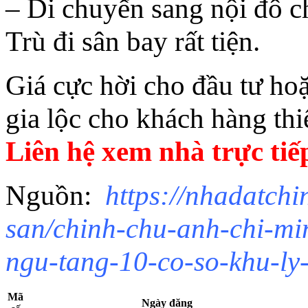
– Di chuyển sang nội đô c
Trù đi sân bay rất tiện.
Giá cực hời cho đầu tư hoặ
gia lộc cho khách hàng thi
Liên hệ xem nhà trực tiế
Nguồn:
https://nhadatchi
san/chinh-chu-anh-chi-m
ngu-tang-10-co-so-khu-ly
Mã
Ngày đăng