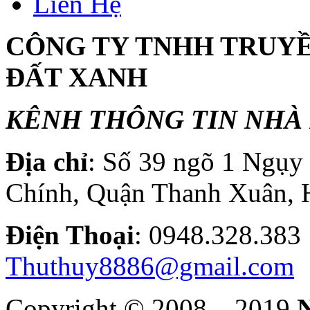
Liên Hệ
CÔNG TY TNHH TRUY
ĐẤT XANH
KÊNH THÔNG TIN NHÀ 
Địa chỉ
: Số 39 ngõ 1 Ngụ
Chính, Quận Thanh Xuân, 
Điện T
hoại
: 0948.328.
Thuthuy8886@gmail.com
Copyright © 2008 – 2019
N