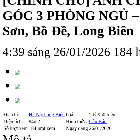
[CHÍNH CHỦ] ANH C
GÓC 3 PHÒNG NGỦ – 
Sơn, Bồ Đề, Long Biên
4:39 sáng 26/01/2026
184 
Địa chỉ:
Hà Nội
Long Biên
Giá
5 tỷ 950 triệu
Diện tích:
84m2
Hình thức:
Cần Bán
Số lượt xem
184 lượt xem
Ngày đăng
26/01/2026
Mô tả