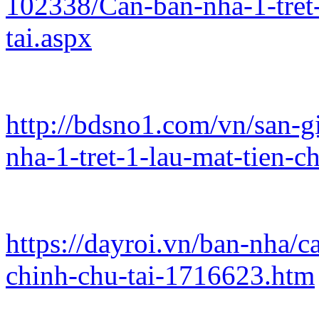
102338/Can-ban-nha-1-tret-
tai.aspx
http://bdsno1.com/vn/san-g
nha-1-tret-1-lau-mat-tien-c
https://dayroi.vn/ban-nha/c
chinh-chu-tai-1716623.htm