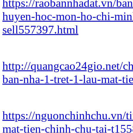
https://raobannhadat.vn/ba
huyen-hoc-mon-ho-chi-min
sell557397.html
http://quangcao24gio.net/c
ban-nha-1-tret-1-lau-mat-ti
https://nguonchinhchu.vn/ti
mat-tien-chinh-chu-tai-t15