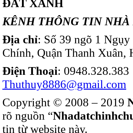
ĐẤT XANH
KÊNH THÔNG TIN NHÀ 
Địa chỉ
: Số 39 ngõ 1 Ngụ
Chính, Quận Thanh Xuân, 
Điện T
hoại
: 0948.328.
Thuthuy8886@gmail.com
Copyright © 2008 – 2019
N
rõ nguồn “
Nhadatchinhchu
tin từ website này.