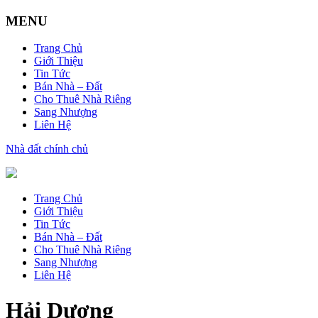
MENU
Trang Chủ
Giới Thiệu
Tin Tức
Bán Nhà – Đất
Cho Thuê Nhà Riêng
Sang Nhượng
Liên Hệ
Nhà đất chính chủ
Trang Chủ
Giới Thiệu
Tin Tức
Bán Nhà – Đất
Cho Thuê Nhà Riêng
Sang Nhượng
Liên Hệ
Hải Dương