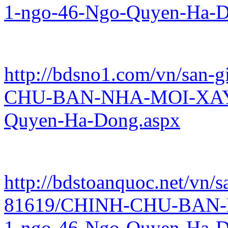
1-ngo-46-Ngo-Quyen-Ha-D
http://bdsno1.com/vn/san-
CHU-BAN-NHA-MOI-XAY-
Quyen-Ha-Dong.aspx
http://bdstoanquoc.net/vn/s
81619/CHINH-CHU-BAN-
1-ngo-46-Ngo-Quyen-Ha-D