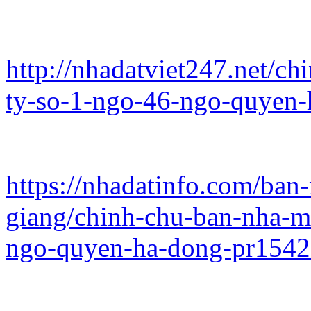
http://nhadatviet247.net/c
ty-so-1-ngo-46-ngo-quyen
https://nhadatinfo.com/ban
giang/chinh-chu-ban-nha-m
ngo-quyen-ha-dong-pr154