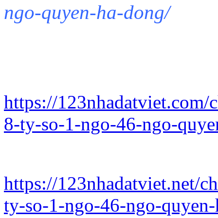
ngo-quyen-ha-dong/
https://123nhadatviet.com
8-ty-so-1-ngo-46-ngo-quy
https://123nhadatviet.net/
ty-so-1-ngo-46-ngo-quyen