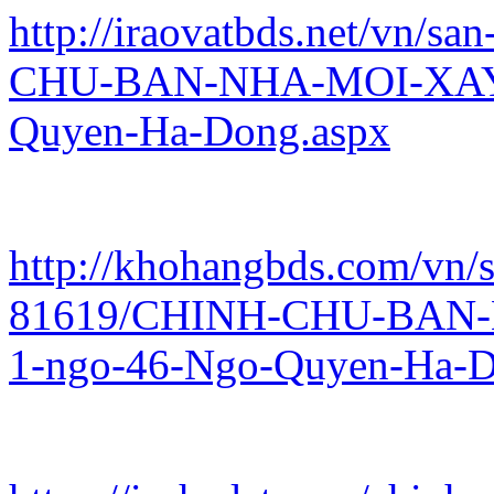
http://iraovatbds.net/vn/s
CHU-BAN-NHA-MOI-XAY-
Quyen-Ha-Dong.aspx
http://khohangbds.com/vn/s
81619/CHINH-CHU-BAN-
1-ngo-46-Ngo-Quyen-Ha-D