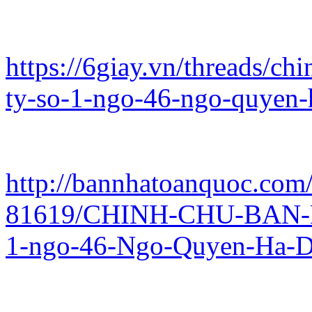
https://6giay.vn/threads/c
ty-so-1-ngo-46-ngo-quyen
http://bannhatoanquoc.com/
81619/CHINH-CHU-BAN-
1-ngo-46-Ngo-Quyen-Ha-D