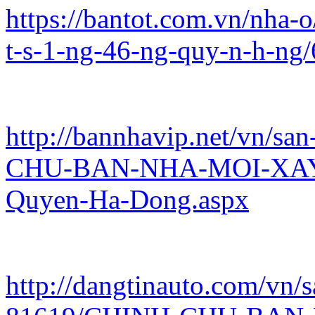
https://bantot.com.vn/nha-
t-s-1-ng-46-ng-quy-n-h-ng
http://bannhavip.net/vn/sa
CHU-BAN-NHA-MOI-XAY-
Quyen-Ha-Dong.aspx
http://dangtinauto.com/vn/s