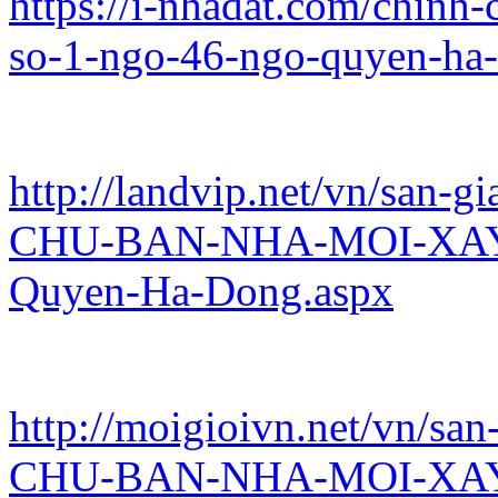
https://i-nhadat.com/chinh
so-1-ngo-46-ngo-quyen-ha
http://landvip.net/vn/san-
CHU-BAN-NHA-MOI-XAY-
Quyen-Ha-Dong.aspx
http://moigioivn.net/vn/sa
CHU-BAN-NHA-MOI-XAY-