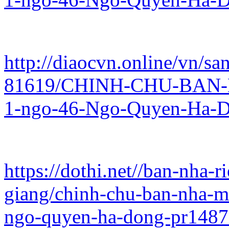
http://diaocvn.online/vn/sa
81619/CHINH-CHU-BAN-
1-ngo-46-Ngo-Quyen-Ha-D
https://dothi.net//ban-nha
giang/chinh-chu-ban-nha-m
ngo-quyen-ha-dong-pr148