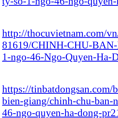
ty-so-1-ngo-46-ngo-quyen
http://thocuvietnam.com/vn
81619/CHINH-CHU-BAN-
1-ngo-46-Ngo-Quyen-Ha-D
https://tinbatdongsan.com
bien-giang/chinh-chu-ban-
46-ngo-quyen-ha-dong-pr