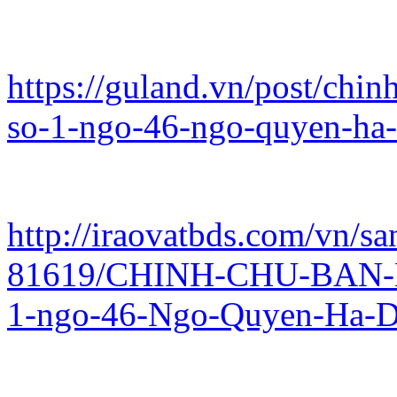
https://guland.vn/post/chi
so-1-ngo-46-ngo-quyen-ha
http://iraovatbds.com/vn/sa
81619/CHINH-CHU-BAN-
1-ngo-46-Ngo-Quyen-Ha-D