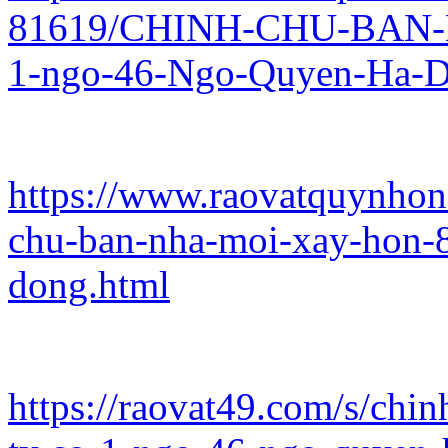
81619/CHINH-CHU-BAN-
1-ngo-46-Ngo-Quyen-Ha-D
https://www.raovatquynhon
chu-ban-nha-moi-xay-hon-8
dong.html
https://raovat49.com/s/chi