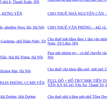
CHO THUÊ NHÀ NGUYÊN CĂN –
CHO THUÊ VĂN PHÒNG – 442 và 445
Cho thuê mặt bằng tầng 1 làm văn ph
Nghi, Từ Liêm, HN
Pass gấp phòng trọ – có thể chuyển và
Nội
Cho thuê cửa hàng đầu ngõ, mặt ngõ
FULL ĐỒ + HỖ TRỢ 500K TIỀN 
YÊN XÁ Số 241 Yên Xá, Thanh Trì, 
Cho thuê nhà 4 tầng mặt phố Tống Du