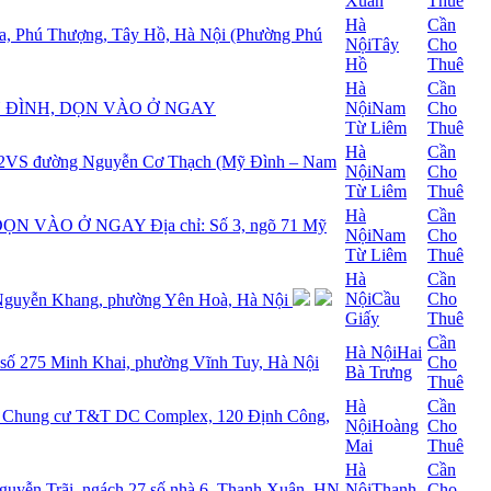
Xuân
Thuê
Hà
Cần
ra, Phú Thượng, Tây Hồ, Hà Nội (Phường Phú
Nội
Tây
Cho
Hồ
Thuê
Hà
Cần
Ỹ ĐÌNH, DỌN VÀO Ở NGAY
Nội
Nam
Cho
Từ Liêm
Thuê
Hà
Cần
3N2VS đường Nguyễn Cơ Thạch (Mỹ Đình – Nam
Nội
Nam
Cho
Từ Liêm
Thuê
Hà
Cần
 VÀO Ở NGAY Địa chỉ: Số 3, ngõ 71 Mỹ
Nội
Nam
Cho
Từ Liêm
Thuê
Hà
Cần
Nội
Cầu
Cho
guyễn Khang, phường Yên Hoà, Hà Nội
Giấy
Thuê
Cần
Hà Nội
Hai
ố số 275 Minh Khai, phường Vĩnh Tuy, Hà Nội
Cho
Bà Trưng
Thuê
Hà
Cần
– Chung cư T&T DC Complex, 120 Định Công,
Nội
Hoàng
Cho
Mai
Thuê
Hà
Cần
guyễn Trãi, ngách 27 số nhà 6, Thanh Xuân, HN
Nội
Thanh
Cho