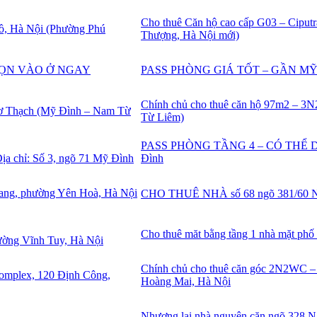
Cho thuê Căn hộ cao cấp G03 – Ciput
Thượng, Hà Nội mới)
PASS PHÒNG GIÁ TỐT – GẦN M
Chính chủ cho thuê căn hộ 97m2 – 
Từ Liêm)
PASS PHÒNG TẦNG 4 – CÓ THỂ DỌN
Đình
CHO THUÊ NHÀ số 68 ngõ 381/60 N
Cho thuê măt bằng tầng 1 nhà mặt ph
Chính chủ cho thuê căn góc 2N2WC 
Hoàng Mai, Hà Nội
Nhượng lại nhà nguyên căn ngõ 328 N