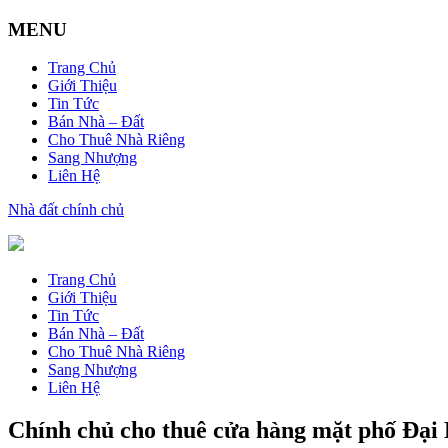
MENU
Trang Chủ
Giới Thiệu
Tin Tức
Bán Nhà – Đất
Cho Thuê Nhà Riêng
Sang Nhượng
Liên Hệ
Nhà đất chính chủ
Trang Chủ
Giới Thiệu
Tin Tức
Bán Nhà – Đất
Cho Thuê Nhà Riêng
Sang Nhượng
Liên Hệ
Chính chủ cho thuê cửa hàng mặt phố Đại 