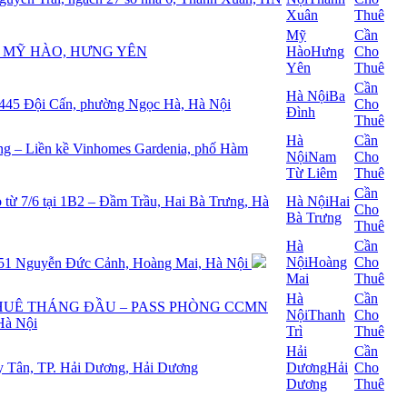
Xuân
Thuê
Mỹ
Cần
 MỸ HÀO, HƯNG YÊN
Hào
Hưng
Cho
Yên
Thuê
Cần
Hà Nội
Ba
 Đội Cấn, phường Ngọc Hà, Hà Nội
Cho
Đình
Thuê
Hà
Cần
òng – Liền kề Vinhomes Gardenia, phố Hàm
Nội
Nam
Cho
Từ Liêm
Thuê
Cần
o từ 7/6 tại 1B2 – Đầm Trầu, Hai Bà Trưng, Hà
Hà Nội
Hai
Cho
Bà Trưng
Thuê
Hà
Cần
Nội
Hoàng
Cho
 151 Nguyễn Đức Cảnh, Hoàng Mai, Hà Nội
Mai
Thuê
Hà
Cần
THUÊ THÁNG ĐẦU – PASS PHÒNG CCMN
Nội
Thanh
Cho
Hà Nội
Trì
Thuê
Hải
Cần
y Tân, TP. Hải Dương, Hải Dương
Dương
Hải
Cho
Dương
Thuê