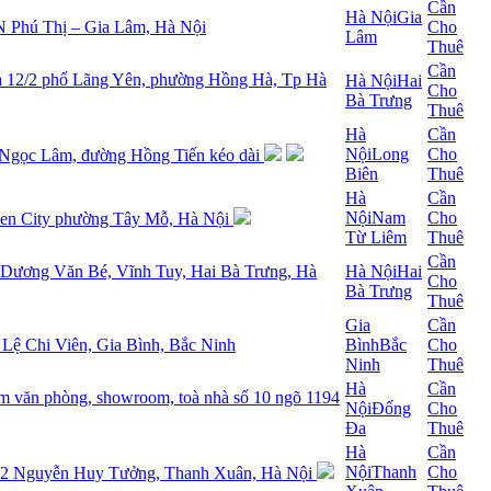
Cần
Hà Nội
Gia
N Phú Thị – Gia Lâm, Hà Nội
Cho
Lâm
Thuê
Cần
nhà 12/2 phố Lãng Yên, phường Hồng Hà, Tp Hà
Hà Nội
Hai
Cho
Bà Trưng
Thuê
Hà
Cần
Nội
Long
Cho
9 Ngọc Lâm, đường Hồng Tiến kéo dài
Biên
Thuê
Hà
Cần
Nội
Nam
Cho
rden City phường Tây Mỗ, Hà Nội
Từ Liêm
Thuê
Cần
ố Dương Văn Bé, Vĩnh Tuy, Hai Bà Trưng, Hà
Hà Nội
Hai
Cho
Bà Trưng
Thuê
Gia
Cần
0 Lệ Chi Viên, Gia Bình, Bắc Ninh
Bình
Bắc
Cho
Ninh
Thuê
Hà
Cần
 văn phòng, showroom, toà nhà số 10 ngõ 1194
Nội
Đống
Cho
Đa
Thuê
Hà
Cần
Nội
Thanh
Cho
 282 Nguyễn Huy Tưởng, Thanh Xuân, Hà Nội