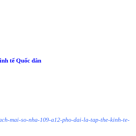
inh tế Quốc dân
ach-mai-so-nha-109-a12-pho-dai-la-tap-the-kinh-te-