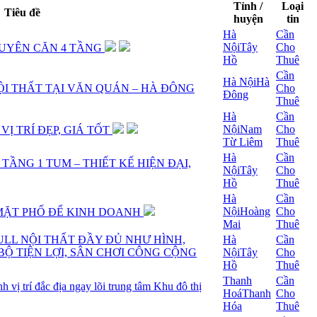
Tỉnh /
Loại
Tiêu đề
huyện
tin
Hà
Cần
Nội
Tây
Cho
UYÊN CĂN 4 TẦNG
Hồ
Thuê
Cần
Hà Nội
Hà
I THẤT TẠI VĂN QUÁN – HÀ ĐÔNG
Cho
Đông
Thuê
Hà
Cần
Nội
Nam
Cho
VỊ TRÍ ĐẸP, GIÁ TỐT
Từ Liêm
Thuê
Hà
Cần
ẦNG 1 TUM – THIẾT KẾ HIỆN ĐẠI,
Nội
Tây
Cho
Hồ
Thuê
Hà
Cần
Nội
Hoàng
Cho
MẶT PHỐ ĐỂ KINH DOANH
Mai
Thuê
LL NỘI THẤT ĐẦY ĐỦ NHƯ HÌNH,
Hà
Cần
BỘ TIỆN LỢI, SÂN CHƠI CÔNG CỘNG
Nội
Tây
Cho
Hồ
Thuê
Thanh
Cần
 vị trí đắc địa ngay lõi trung tâm Khu đô thị
Hoá
Thanh
Cho
Hóa
Thuê