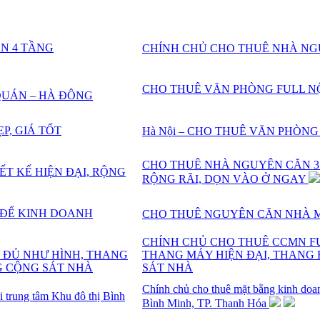
CHÍNH CHỦ CHO THUÊ NHÀ NG
CHO THUÊ VĂN PHÒNG FULL NỘ
Hà Nội – CHO THUÊ VĂN PHÒNG 
CHO THUÊ NHÀ NGUYÊN CĂN 3 T
RỘNG RÃI, DỌN VÀO Ở NGAY
CHO THUÊ NGUYÊN CĂN NHÀ 
CHÍNH CHỦ CHO THUÊ CCMN FU
THANG MÁY HIỆN ĐẠI, THANG 
SÁT NHÀ
Chính chủ cho thuê mặt bằng kinh doanh
Bình Minh, TP. Thanh Hóa