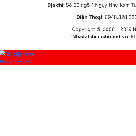
Địa chỉ
: Số 39 ngõ 1 Ngụy Như Kom T
Điện T
hoại
: 0948.328
Copyright © 2008 – 2019
N
“
Nhadatchinhchu.net.vn
” k
0948.328.383