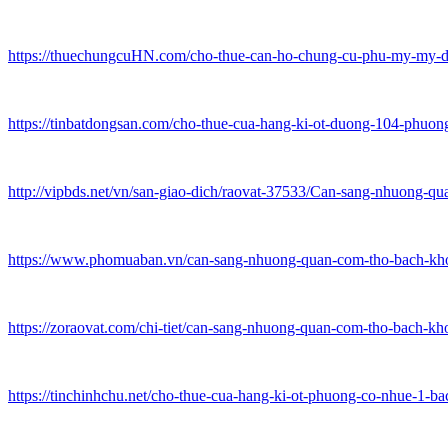
https://thuechungcuHN.com/cho-thue-can-ho-chung-cu-phu-my-my-d
https://tinbatdongsan.com/cho-thue-cua-hang-ki-ot-duong-104-phuo
http://vipbds.net/vn/san-giao-dich/raovat-37533/Can-sang-nhuon
https://www.phomuaban.vn/can-sang-nhuong-quan-com-tho-bach-kho
https://zoraovat.com/chi-tiet/can-sang-nhuong-quan-com-tho-bach-kh
https://tinchinhchu.net/cho-thue-cua-hang-ki-ot-phuong-co-nhue-1-