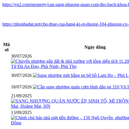
https://vn2.com/property/can-sang-nhuong-quan-com-tho-bach-khoa-b
https://phonhadat.net/cho-thue-cua-hang-ki-ot-duong-104-phuong-c
Mã
Ngày đăng
số
30/07/2026
30/07/2026
18/07/2026
21/09/2025
13/09/2025