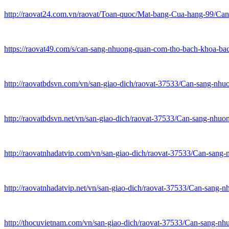
http://raovat24.com.vn/raovat/Toan-quoc/Mat-bang-Cua-hang-99/
https://raovat49.com/s/can-sang-nhuong-quan-com-tho-bach-khoa-ba
http://raovatbdsvn.com/vn/san-giao-dich/raovat-37533/Can-sang-
http://raovatbdsvn.net/vn/san-giao-dich/raovat-37533/Can-sang-
http://raovatnhadatvip.com/vn/san-giao-dich/raovat-37533/Can-s
http://raovatnhadatvip.net/vn/san-giao-dich/raovat-37533/Can-sa
http://thocuvietnam.com/vn/san-giao-dich/raovat-37533/Can-sang