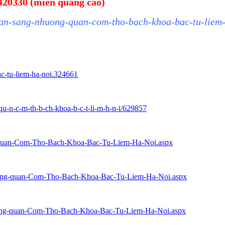
9420330 (miễn quảng cáo)
/can-sang-nhuong-quan-com-tho-bach-khoa-bac-tu-liem-
ac-tu-liem-ha-noi.324661
qu-n-c-m-th-b-ch-khoa-b-c-t-li-m-h-n-i/629857
ng-quan-Com-Tho-Bach-Khoa-Bac-Tu-Liem-Ha-Noi.aspx
nhuong-quan-Com-Tho-Bach-Khoa-Bac-Tu-Liem-Ha-Noi.aspx
nhuong-quan-Com-Tho-Bach-Khoa-Bac-Tu-Liem-Ha-Noi.aspx