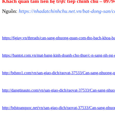
Khách quan tâm liên hệ trực tiếp chính chủ – 097
Nguồn:
https://nhadatchinhchu.net.vn/bat-dong-san
https://6giay.vn/threads/can-sang-nhuong-quan-com-tho-bach-khoa-b
https://bantot.com.vn/mat-bang-kinh-doanh-cho-thue/c-n-sang-nh-ng-
http://bdsno1.com/vn/san-giao-dich/raovat-37533/Can-sang-nhuo
http://dangtinauto.com/vn/san-giao-dich/raovat-37533/Can-sang-
http://bdstoanquoc.net/vn/san-giao-dich/raovat-37533/Can-sang-