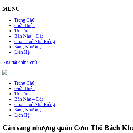
MENU
Trang Chủ
Giới Thiệu
Tin Tức
Bán Nhà – Đất
Cho Thuê Nhà Riêng
Sang Nhượng
Liên Hệ
Nhà đất chính chủ
Trang Chủ
Giới Thiệu
Tin Tức
Bán Nhà – Đất
Cho Thuê Nhà Riêng
Sang Nhượng
Liên Hệ
Cần sang nhượng quán Cơm Thố Bách Kho