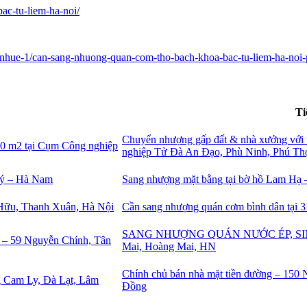
ac-tu-liem-ha-noi/
o-nhue-1/can-sang-nhuong-quan-com-tho-bach-khoa-bac-tu-liem-ha-no
Ti
Chuyển nhượng gấp đất & nhà xưởng với t
nghiệp Tử Đà An Đạo, Phù Ninh, Phú Th
Sang nhượng mặt bằng tại bờ hồ Lam Hạ
Cần sang nhượng quán cơm bình dân tại
SANG NHƯỢNG QUÁN NƯỚC ÉP, SINH 
Mai, Hoàng Mai, HN
Chính chủ bán nhà mặt tiền đường – 150
Đồng