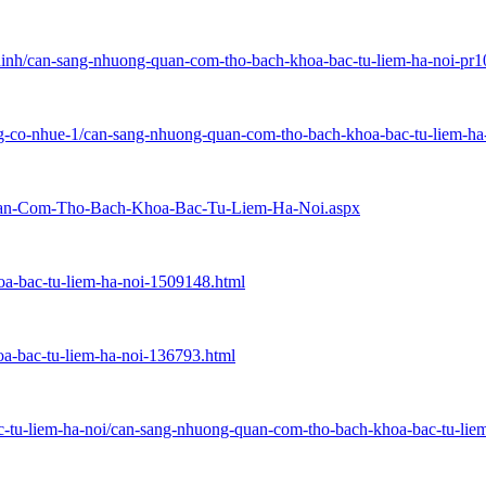
inh/can-sang-nhuong-quan-com-tho-bach-khoa-bac-tu-liem-ha-noi-pr
ng-co-nhue-1/can-sang-nhuong-quan-com-tho-bach-khoa-bac-tu-liem-h
g-quan-Com-Tho-Bach-Khoa-Bac-Tu-Liem-Ha-Noi.aspx
a-bac-tu-liem-ha-noi-1509148.html
oa-bac-tu-liem-ha-noi-136793.html
bac-tu-liem-ha-noi/can-sang-nhuong-quan-com-tho-bach-khoa-bac-tu-li