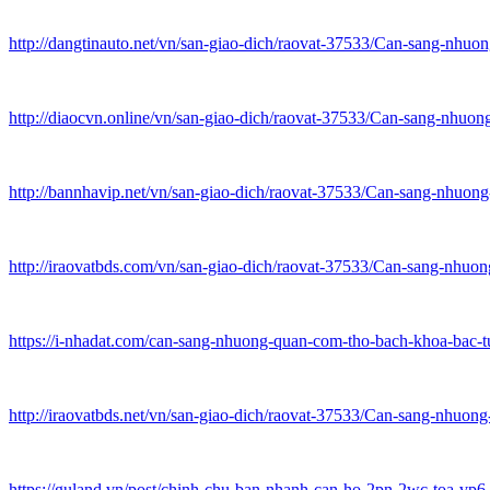
http://dangtinauto.net/vn/san-giao-dich/raovat-37533/Can-sang-
http://diaocvn.online/vn/san-giao-dich/raovat-37533/Can-sang-n
http://bannhavip.net/vn/san-giao-dich/raovat-37533/Can-sang-nh
http://iraovatbds.com/vn/san-giao-dich/raovat-37533/Can-sang-n
https://i-nhadat.com/can-sang-nhuong-quan-com-tho-bach-khoa-bac-t
http://iraovatbds.net/vn/san-giao-dich/raovat-37533/Can-sang-nh
https://guland.vn/post/chinh-chu-ban-nhanh-can-ho-2pn-2wc-toa-vp