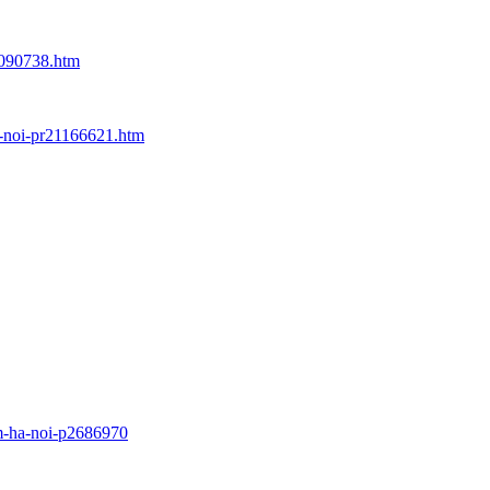
1090738.htm
a-noi-pr21166621.htm
em-ha-noi-p2686970