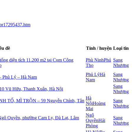
i-pr17295437.htm
êu đề
Tỉnh / huyện
Loại tin
ổng diện tích 11.200 m2 tại Cụm Công
Phù Ninh
Phú
Sang
ọ
Thọ
Nhượng
Phủ Lý
Hà
Sang
 – Phủ Lý – Hà Nam
Nam
Nhượng
Sang
 310 Vũ Hữu, Thanh Xuân, Hà Nội
Nhượng
Hà
TỐ, MÌ TRỘN – 59 Nguyễn Chính, Tân
Sang
Nội
Hoàng
Nhượng
Mai
Ngô
 Ngô Quyền, phường Cam Ly, Đà Lạt, Lâm
Sang
Quyền
Hải
Nhượng
Phòng