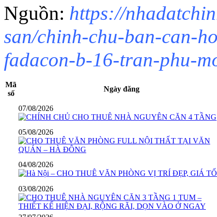
Nguồn:
https://nhadatchi
san/chinh-chu-ban-can-ho
fadacon-b-16-tran-phu-mo
Mã
Ngày đăng
số
07/08/2026
05/08/2026
04/08/2026
03/08/2026