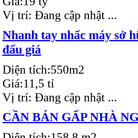
Giá:
19 tỷ
Vị trí:
Đang cập nhật ...
Nhanh tay nhấc máy sở hữ
đấu giá
Diện tích:
550m2
Giá:
11,5 tỉ
Vị trí:
Đang cập nhật ...
CẦN BÁN GẤP NHÀ N
Diện tích:
158,8 m2