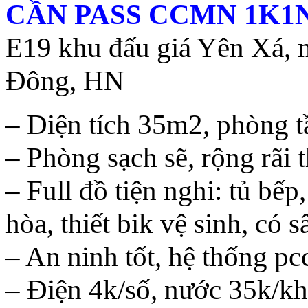
CẦN PASS CCMN 1K1N 
E19 khu đấu giá Yên Xá,
Đông, HN
– Diện tích 35m2, phòng tầ
– Phòng sạch sẽ, rộng rãi 
– Full đồ tiện nghi: tủ bếp
hòa, thiết bik vệ sinh, có s
– An ninh tốt, hệ thống pc
– Điện 4k/số, nước 35k/kh